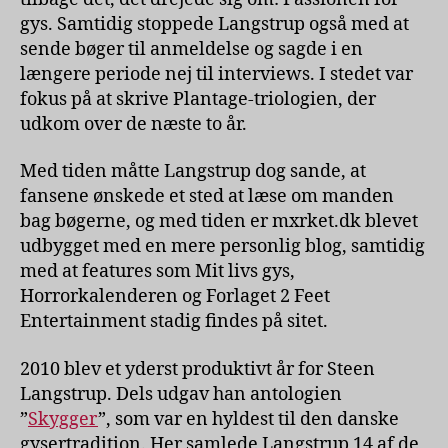
gys. Samtidig stoppede Langstrup også med at
sende bøger til anmeldelse og sagde i en
længere periode nej til interviews. I stedet var
fokus på at skrive Plantage-triologien, der
udkom over de næste to år.
Med tiden måtte Langstrup dog sande, at
fansene ønskede et sted at læse om manden
bag bøgerne, og med tiden er mxrket.dk blevet
udbygget med en mere personlig blog, samtidig
med at features som Mit livs gys,
Horrorkalenderen og Forlaget 2 Feet
Entertainment stadig findes på sitet.
2010 blev et yderst produktivt år for Steen
Langstrup. Dels udgav han antologien
”
Skygger
”, som var en hyldest til den danske
gysertradition. Her samlede Langstrup 14 af de