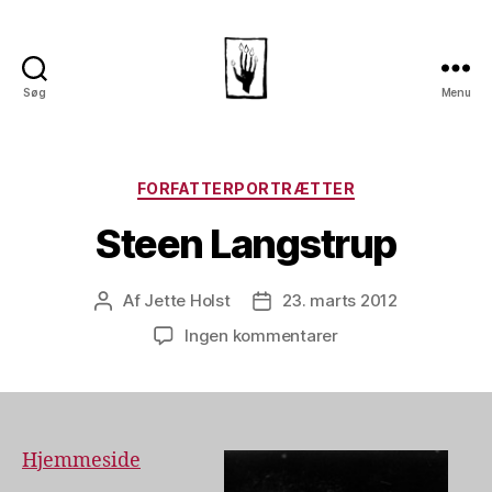
Søg
Menu
Dansk
Horror
Selskab
Kategorier
FORFATTERPORTRÆTTER
Steen Langstrup
Af
Jette Holst
23. marts 2012
Indlægsforfatter
Indlægsdato
til
Ingen kommentarer
Steen
Langstrup
Hjemmeside