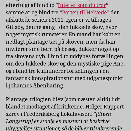
efterfulgt af bind to ”
Intet er som du tror
”
samme år og bind tre ”
Porten til Helvede
” der
afsluttede serien i 2011. Igen er vi tilbage i
Gillsby, denne gang i den lukkede skov, hvor
noget mystisk rumsterer. En mand har købt en
nedlagt plantage tæt på skoven, men da han
inviterer sine børn på besøg, dukker noget op
fra skovens dyb. I bind to uddybes fortællingen
om den lukkede skov og den mystiske pige Ane,
og i bind tre kulminerer fortællingen i en
fantastisk konspirationstur med udgangspunkt
i Johannes Åbenbaring.
Plantage-trilogien blev (som næsten altid) lidt
blandet modtaget af kritikerne. Holger Ruppert
skrev i Frederiksberg Lokalavisen: ”
[Steen
Langstrup] er stadig en mester i at beskrive
uhyggelige situationer, så de bliver til vibrerende