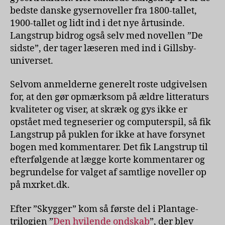
bedste danske gysernoveller fra 1800-tallet,
1900-tallet og lidt ind i det nye årtusinde.
Langstrup bidrog også selv med novellen ”De
sidste”, der tager læseren med ind i Gillsby-
universet.
Selvom anmelderne generelt roste udgivelsen
for, at den gør opmærksom på ældre litteraturs
kvaliteter og viser, at skræk og gys ikke er
opstået med tegneserier og computerspil, så fik
Langstrup på puklen for ikke at have forsynet
bogen med kommentarer. Det fik Langstrup til
efterfølgende at lægge korte kommentarer og
begrundelse for valget af samtlige noveller op
på mxrket.dk.
Efter ”Skygger” kom så første del i Plantage-
trilogien ”
Den hvilende ondskab
”, der blev