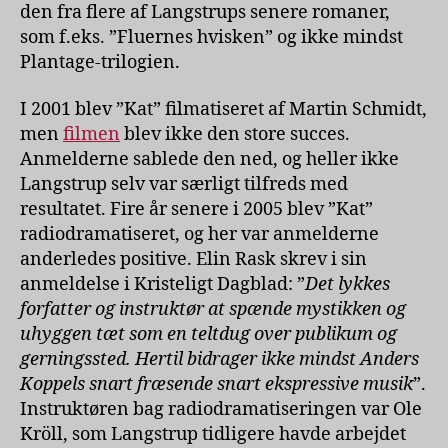
den fra flere af Langstrups senere romaner,
som f.eks. ”Fluernes hvisken” og ikke mindst
Plantage-trilogien.
I 2001 blev ”Kat” filmatiseret af Martin Schmidt,
men
filmen
blev ikke den store succes.
Anmelderne sablede den ned, og heller ikke
Langstrup selv var særligt tilfreds med
resultatet. Fire år senere i 2005 blev ”Kat”
radiodramatiseret, og her var anmelderne
anderledes positive. Elin Rask skrev i sin
anmeldelse i Kristeligt Dagblad: ”
Det lykkes
forfatter og instruktør at spænde mystikken og
uhyggen tæt som en teltdug over publikum og
gerningssted. Hertil bidrager ikke mindst Anders
Koppels snart fræsende snart ekspressive musik
”.
Instruktøren bag radiodramatiseringen var Ole
Kröll, som Langstrup tidligere havde arbejdet