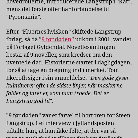
hovedrollerne, introducerede Langstrup i ”Kat”,
mens det første offer har forbindelse til
”Pyromania”.
Efter ”Fluernes hvisken” skiftede Langstrup
forlag, så da ”
9 før døden
” udkom i 2001, var det
på Forlaget Gyldendal. Novellesamlingen
består af 9 noveller, som kredser om den
uventede død. Historierne starter i dagligdagen,
for så at tage en drejning ind i mørket. Tom
Ekeroth siger i sin anmeldelse: ”
Den gode gyser
kulminerer ofte i de sidste linjer, når maskerne
falder og intet er, som man troede. Det er
Langstrup god til
”.
”9 før døden” var et farvel til horroren for Steen
Langstrup. I et interview i Jyllandsposten
udtalte han, at han ikke følte, at der var så