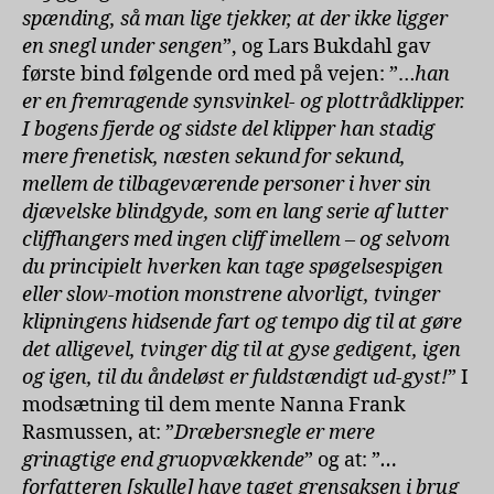
spænding, så man lige tjekker, at der ikke ligger
en snegl under sengen
”, og Lars Bukdahl gav
første bind følgende ord med på vejen: ”…
han
er en fremragende synsvinkel- og plottrådklipper.
I bogens fjerde og sidste del klipper han stadig
mere frenetisk, næsten sekund for sekund,
mellem de tilbageværende personer i hver sin
djævelske blindgyde, som en lang serie af lutter
cliffhangers med ingen cliff imellem – og selvom
du principielt hverken kan tage spøgelsespigen
eller slow-motion monstrene alvorligt, tvinger
klipningens hidsende fart og tempo dig til at gøre
det alligevel, tvinger dig til at gyse gedigent, igen
og igen, til du åndeløst er fuldstændigt ud-gyst!
” I
modsætning til dem mente Nanna Frank
Rasmussen, at: ”
Dræbersnegle er mere
grinagtige end gruopvækkende
” og at: ”
…
forfatteren [skulle] have taget grensaksen i brug