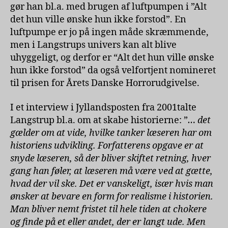
gør han bl.a. med brugen af luftpumpen i ”Alt
det hun ville ønske hun ikke forstod”. En
luftpumpe er jo på ingen måde skræmmende,
men i Langstrups univers kan alt blive
uhyggeligt, og derfor er “Alt det hun ville ønske
hun ikke forstod” da også velfortjent nomineret
til prisen for Årets Danske Horrorudgivelse.
I et interview i Jyllandsposten fra 2001talte
Langstrup bl.a. om at skabe historierne: ”
… det
gælder om at vide, hvilke tanker læseren har om
historiens udvikling. Forfatterens opgave er at
snyde læseren, så der bliver skiftet retning, hver
gang han føler, at læseren må være ved at gætte,
hvad der vil ske. Det er vanskeligt, især hvis man
ønsker at bevare en form for realisme i historien.
Man bliver nemt fristet til hele tiden at chokere
og finde på et eller andet, der er langt ude. Men