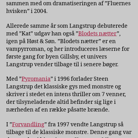
sammen med om dramatiseringen af ”Fluernes
hvisken” i 2004.
Allerede samme år som Langstrup debuterede
med ”Kat” udgav han også ”
Blodets nætter
”,
igen på Høst & Søn. ”Blodets nætter” er en
vampyrroman, og her introduceres læserne for
første gang for byen Gillsby, et univers
Langstrup vender tilbage til i senere bøger.
Med ”
Pyromania
” i 1996 forlader Steen
Langstrup det klassiske gys med monstre og
skriver i stedet en intens thriller om 7 venner,
der tilsyneladende altid befinder sig lige i
nærheden af en række påsatte brænde.
I ”
Forvandling
” fra 1997 vendte Langstrup så
tilbage til de klassiske monstre. Denne gang var