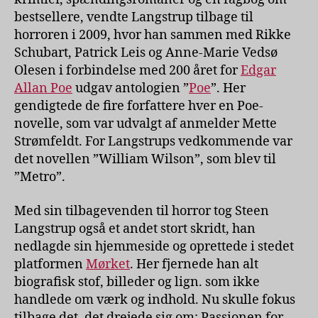
bestsellere, vendte Langstrup tilbage til
horroren i 2009, hvor han sammen med Rikke
Schubart, Patrick Leis og Anne-Marie Vedsø
Olesen i forbindelse med 200 året for
Edgar
Allan Poe
udgav antologien ”
Poe
”. Her
gendigtede de fire forfattere hver en Poe-
novelle, som var udvalgt af anmelder Mette
Strømfeldt. For Langstrups vedkommende var
det novellen ”William Wilson”, som blev til
”Metro”.
Med sin tilbagevenden til horror tog Steen
Langstrup også et andet stort skridt, han
nedlagde sin hjemmeside og oprettede i stedet
platformen
Mørket
. Her fjernede han alt
biografisk stof, billeder og lign. som ikke
handlede om værk og indhold. Nu skulle fokus
tilbage det, det drejede sig om: Passionen for