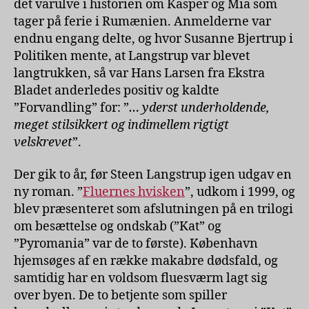
det varulve i historien om Kasper og Mia som
tager på ferie i Rumænien. Anmelderne var
endnu engang delte, og hvor Susanne Bjertrup i
Politiken mente, at Langstrup var blevet
langtrukken, så var Hans Larsen fra Ekstra
Bladet anderledes positiv og kaldte
”Forvandling” for: ”
… yderst underholdende,
meget stilsikkert og indimellem rigtigt
velskrevet
”.
Der gik to år, før Steen Langstrup igen udgav en
ny roman. ”
Fluernes hvisken
”, udkom i 1999, og
blev præsenteret som afslutningen på en trilogi
om besættelse og ondskab (”Kat” og
”Pyromania” var de to første). København
hjemsøges af en række makabre dødsfald, og
samtidig har en voldsom fluesværm lagt sig
over byen. De to betjente som spiller