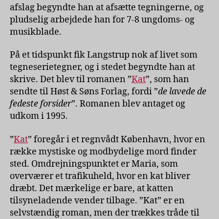
afslag begyndte han at afsætte tegningerne, og
pludselig arbejdede han for 7-8 ungdoms- og
musikblade.
På et tidspunkt fik Langstrup nok af livet som
tegneserietegner, og i stedet begyndte han at
skrive. Det blev til romanen ”
Kat
”, som han
sendte til Høst & Søns Forlag, fordi ”
de lavede de
fedeste forsider
”. Romanen blev antaget og
udkom i 1995.
”
Kat
” foregår i et regnvådt København, hvor en
række mystiske og modbydelige mord finder
sted. Omdrejningspunktet er Maria, som
overværer et trafikuheld, hvor en kat bliver
dræbt. Det mærkelige er bare, at katten
tilsyneladende vender tilbage. ”Kat” er en
selvstændig roman, men der trækkes tråde til