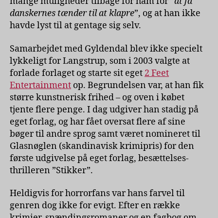
mange muligheder tilbage for ham for ”
at få
danskernes tænder til at klapre
”, og at han ikke
havde lyst til at gentage sig selv.
Samarbejdet med Gyldendal blev ikke specielt
lykkeligt for Langstrup, som i 2003 valgte at
forlade forlaget og starte sit eget
2 Feet
Entertainment
op. Begrundelsen var, at han fik
større kunstnerisk frihed – og oven i købet
tjente flere penge. I dag udgiver han stadig på
eget forlag, og har fået oversat flere af sine
bøger til andre sprog samt været nomineret til
Glasnøglen (skandinavisk krimipris) for den
første udgivelse på eget forlag, besættelses-
thrilleren ”Stikker”.
Heldigvis for horrorfans var hans farvel til
genren dog ikke for evigt. Efter en række
krimier, spændingsromaner og en fagbog om