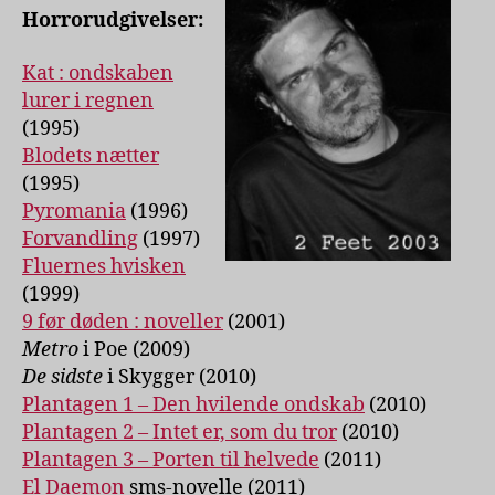
Horrorudgivelser:
Kat : ondskaben
lurer i regnen
(1995)
Blodets nætter
(1995)
Pyromania
(1996)
Forvandling
(1997)
Fluernes hvisken
(1999)
9 før døden : noveller
(2001)
Metro
i Poe (2009)
De sidste
i Skygger (2010)
Plantagen 1 – Den hvilende ondskab
(2010)
Plantagen 2 – Intet er, som du tror
(2010)
Plantagen 3 – Porten til helvede
(2011)
El Daemon
sms-novelle (2011)