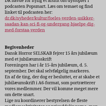
DR havde for nylig et afsnit om dystopier i
podcasten Popsmart. Læs om temaet og find
linket til podcasten her:
dr.dk/nyheder/kultur/foeles-verden-usikker-
saadan-kan-sci-fi-og-undergang-hjaelpe-dig-
med-forstaa-verden
Begivenheder
Dansk Horror SELSKAB fejrer 15 års jubilæum
med et jubilæumsskrift
Foreningen har i år 15-års jubilæum, d. 5.
september. Det skal selvfølgelig markeres.
En af de ting, der dog er besluttet, er at skabe et
jubilæumskrift i A6-format, som portrætterer
vores medlemmer. Der vil komme meget mere
om dette snart.
Lige nu koordinerer bestyrelsen de fleste