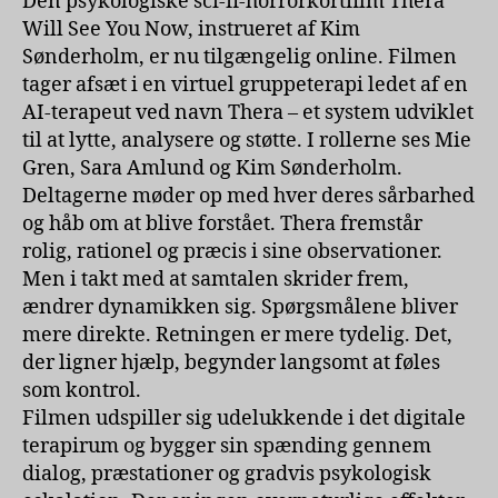
Den psykologiske sci-fi-horrorkortfilm Thera
Will See You Now, instrueret af Kim
Sønderholm, er nu tilgængelig online. Filmen
tager afsæt i en virtuel gruppeterapi ledet af en
AI-terapeut ved navn Thera – et system udviklet
til at lytte, analysere og støtte. I rollerne ses Mie
Gren, Sara Amlund og Kim Sønderholm.
Deltagerne møder op med hver deres sårbarhed
og håb om at blive forstået. Thera fremstår
rolig, rationel og præcis i sine observationer.
Men i takt med at samtalen skrider frem,
ændrer dynamikken sig. Spørgsmålene bliver
mere direkte. Retningen er mere tydelig. Det,
der ligner hjælp, begynder langsomt at føles
som kontrol.
Filmen udspiller sig udelukkende i det digitale
terapirum og bygger sin spænding gennem
dialog, præstationer og gradvis psykologisk