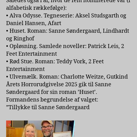
Således også i år, hvor de fem nominerede var (i
alfabetisk rækkefølge):
• Alva Odysse. Tegneserie: Aksel Studsgarth og
Daniel Hansen, Afart
• Huset. Roman: Sanne Søndergaard, Lindhardt
og Ringhof
• Opløsning. Samlede noveller: Patrick Leis, 2
Feet Entertainment
• Rød Stue. Roman: Teddy Vork, 2 Feet
Entertainment
• Ulvemælk. Roman: Charlotte Weitze, Gutkind
Årets Horrorudgivelse 2025 gik til Sanne
Søndergaard for sin roman ’Huset’.
Formandens begrundelse af valget:
”Tillykke til Sanne Søndergaard