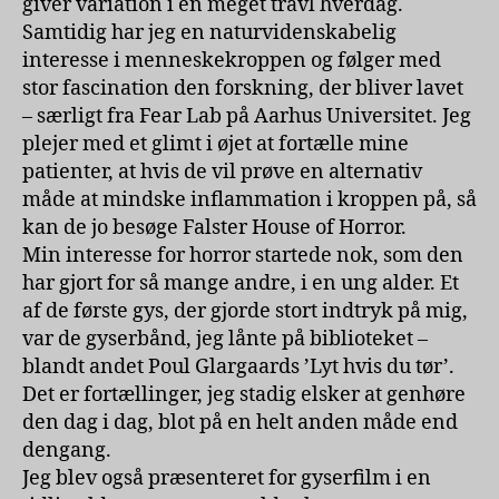
giver variation i en meget travl hverdag.
Samtidig har jeg en naturvidenskabelig
interesse i menneskekroppen og følger med
stor fascination den forskning, der bliver lavet
– særligt fra Fear Lab på Aarhus Universitet. Jeg
plejer med et glimt i øjet at fortælle mine
patienter, at hvis de vil prøve en alternativ
måde at mindske inflammation i kroppen på, så
kan de jo besøge Falster House of Horror.
Min interesse for horror startede nok, som den
har gjort for så mange andre, i en ung alder. Et
af de første gys, der gjorde stort indtryk på mig,
var de gyserbånd, jeg lånte på biblioteket –
blandt andet Poul Glargaards ’Lyt hvis du tør’.
Det er fortællinger, jeg stadig elsker at genhøre
den dag i dag, blot på en helt anden måde end
dengang.
Jeg blev også præsenteret for gyserfilm i en