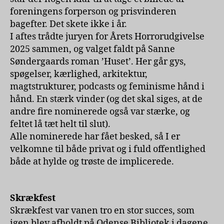
foreningens forperson og prisvinderen
bagefter. Det skete ikke i år.
I aftes trådte juryen for Årets Horrorudgivelse
2025 sammen, og valget faldt på Sanne
Søndergaards roman ’Huset’. Her går gys,
spøgelser, kærlighed, arkitektur,
magtstrukturer, podcasts og feminisme hånd i
hånd. En stærk vinder (og det skal siges, at de
andre fire nominerede også var stærke, og
feltet lå tæt helt til slut).
Alle nominerede har fået besked, så I er
velkomne til både privat og i fuld offentlighed
både at hylde og trøste de implicerede.
Skrækfest
Skrækfest var vanen tro en stor succes, som
igen blev afholdt på Odense Bibliotek i dagene