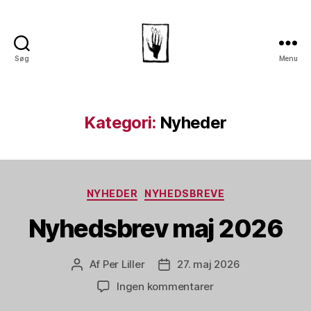
Søg
Menu
Dansk
Horror
Selskab
Kategori:
Nyheder
Kategorier
NYHEDER
NYHEDSBREVE
Nyhedsbrev maj 2026
Af
Per Liller
27. maj 2026
Indlægsforfatter
Indlægsdato
til
Ingen kommentarer
Nyhedsbrev