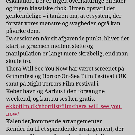
eskalation. Der er ingen overnaturlige effekter
og ingen klassiske chok. Uroen opstår i det
genkendelige – i tanken om, at et system, der
forstår vores mønstre og svagheder, også kan
påvirke dem.
Da sessionen når sit afgørende punkt, bliver det
klart, at grænsen mellem støtte og
manipulation er langt mere skrøbelig, end man
skulle tro.
Thera Will See You Now har været screenet på
Grimmfest og Horror-On-Sea Film Festival i UK
samt på Night Terrors Film Festival i
København og Aarhus i den forgangne
weekend, og kan nu ses her, gratis:
ekkofilm.dk/shortlist/film/thera-will-see-you-
now/
Kalender/kommende arrangementer
Kender du til et spændende arrangement, der