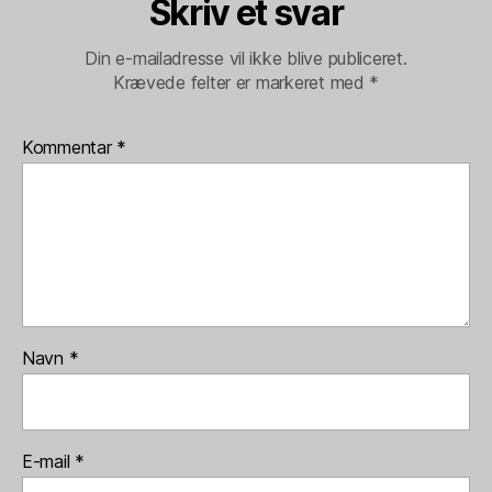
Skriv et svar
Din e-mailadresse vil ikke blive publiceret.
Krævede felter er markeret med
*
Kommentar
*
Navn
*
E-mail
*