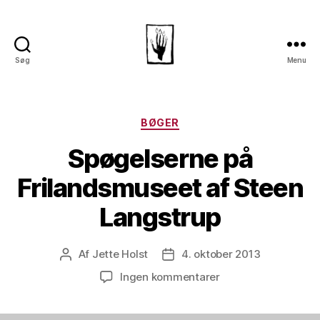
Søg
Menu
Dansk
Horror
Selskab
Kategorier
BØGER
Spøgelserne på
Frilandsmuseet af Steen
Langstrup
Af
Jette Holst
4. oktober 2013
Indlægsforfatter
Indlægsdato
til
Ingen kommentarer
Spøgelserne
på