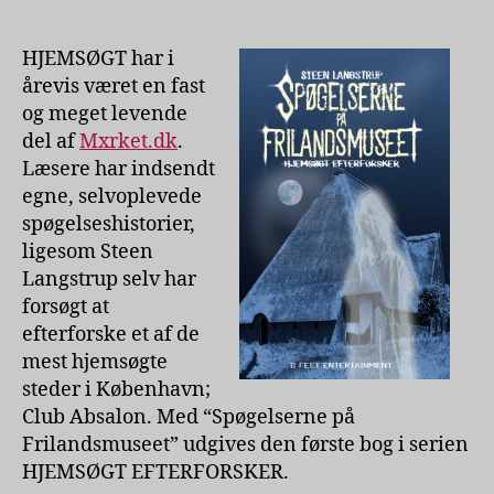
Frilandsmuseet
af
Steen
HJEMSØGT har i
Langstrup
årevis været en fast
og meget levende
del af
Mxrket.dk
.
Læsere har indsendt
egne, selvoplevede
spøgelseshistorier,
ligesom Steen
Langstrup selv har
forsøgt at
efterforske et af de
mest hjemsøgte
steder i København;
Club Absalon. Med “Spøgelserne på
Frilandsmuseet” udgives den første bog i serien
HJEMSØGT EFTERFORSKER.