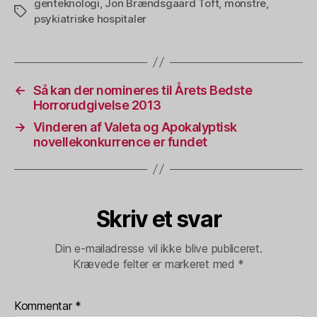
genteknologi
,
Jon Brændsgaard Toft
,
monstre
,
Tags
psykiatriske hospitaler
←
Så kan der nomineres til Årets Bedste
Horrorudgivelse 2013
→
Vinderen af Valeta og Apokalyptisk
novellekonkurrence er fundet
Skriv et svar
Din e-mailadresse vil ikke blive publiceret.
Krævede felter er markeret med
*
Kommentar
*