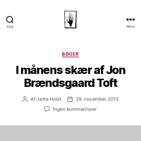
Søg
Menu
Dansk
Horror
Selskab
Kategorier
BØGER
I månens skær af Jon
Brændsgaard Toft
Af
Jette Holst
29. november 2013
Indlægsforfatter
Indlægsdato
til
Ingen kommentarer
I
månens
skær
af