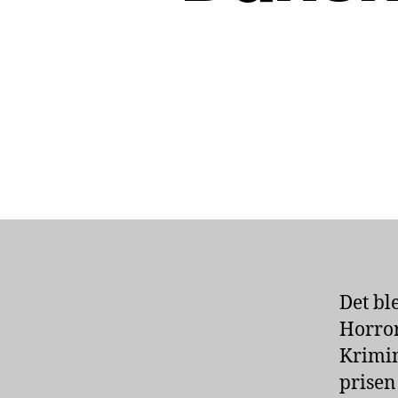
Det bl
Horror
Krimim
prisen