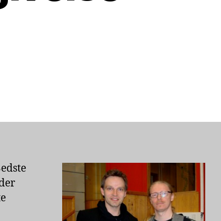
til
Teddy
Vork
vinder
Årets
Danske
Horrorudgivelse
2014
Bedste
nder
te