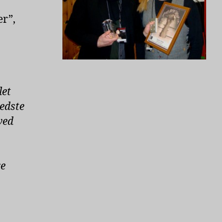
r”,
let
edste
ved
re