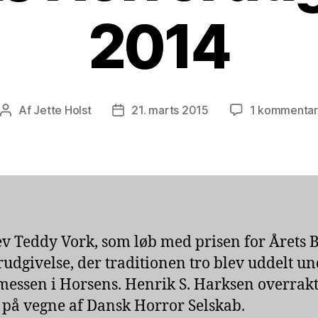
2014
Af
Jette Holst
21. marts 2015
1 kommentar
Indlægsforfatter
Indlægsdato
ev Teddy Vork, som løb med prisen for Årets 
udgivelse, der traditionen tro blev uddelt u
essen i Horsens. Henrik S. Harksen overrak
 på vegne af Dansk Horror Selskab.