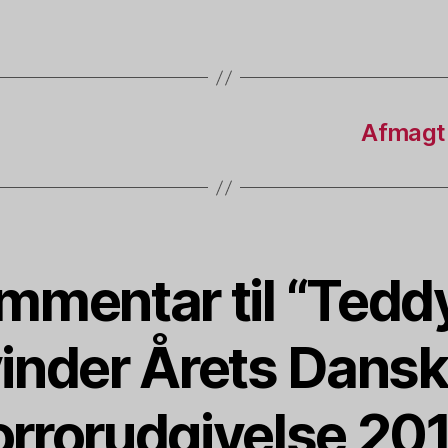
Afmagt
mmentar til “Tedd
inder Årets Dans
rrorudgivelse 20