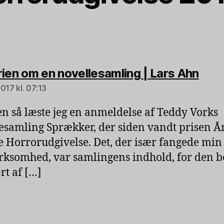
sige
rien om en novellesamling | Lars Ahn
017 kl. 07:13
n så læste jeg en anmeldelse af Teddy Vorks
esamling Sprækker, der siden vandt prisen Å
 Horrorudgivelse. Det, der især fangede min
somhed, var samlingens indhold, for den b
t af […]