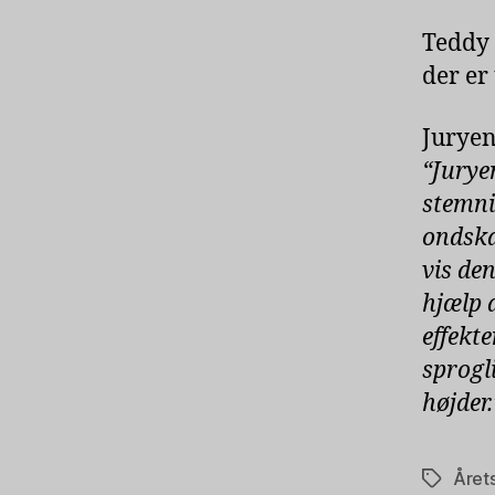
Teddy 
der er
Juryen
“Jurye
stemni
ondska
vis de
hjælp 
effekter
sprogli
højder
Året
Tags