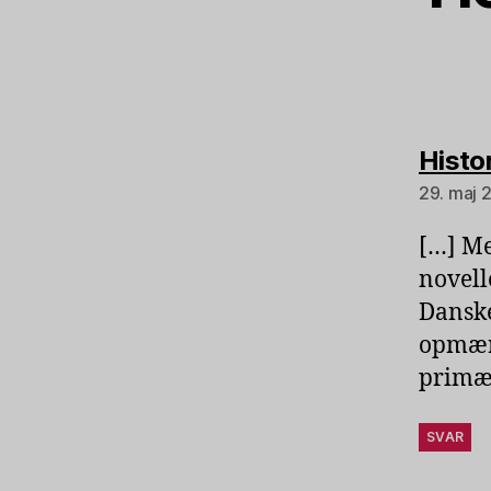
Histo
29. maj 2
[…] Me
novell
Danske
opmærk
primær
SVAR