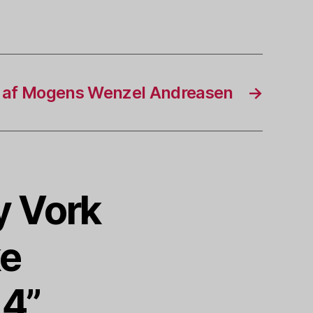
 af Mogens Wenzel Andreasen
→
y Vork
ke
14”