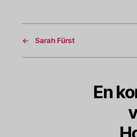
←
Sarah Fürst
En ko
v
Ho