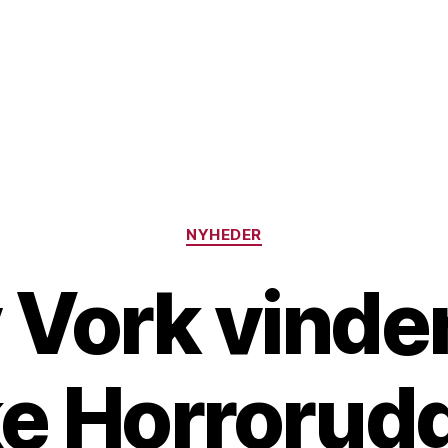
Kategorier
NYHEDER
 Vork vinder
e Horrorudg