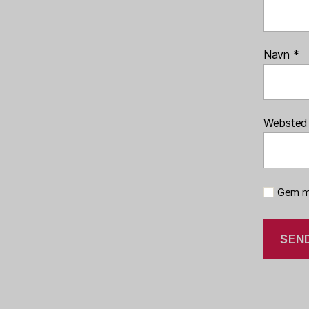
Navn
*
Websted
Gem mi