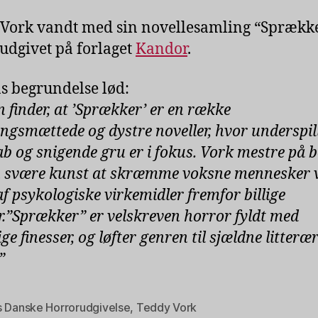
Vork vandt med sin novellesamling “Sprække
 udgivet på forlaget
Kandor
.
s begrundelse lød:
n finder, at ’Sprækker’ er en række
ngsmættede og dystre noveller, hvor underspil
b og snigende gru er i fokus. Vork mestre på b
n svære kunst at skræmme voksne mennesker 
af psykologiske virkemidler fremfor billige
.
”Sprækker” er velskreven horror fyldt med
ge finesser, og løfter genren til sjældne litteræ
.”
s Danske Horrorudgivelse
,
Teddy Vork