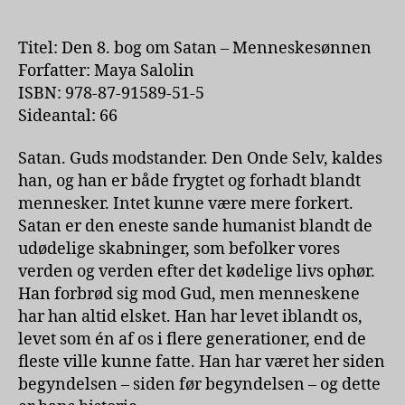
bog
om
Satan
Titel: Den 8. bog om Satan – Menneskesønnen
–
Forfatter: Maya Salolin
Menneskesønnen
ISBN: 978-87-91589-51-5
af
Sideantal: 66
Maya
Salolin
Satan. Guds modstander. Den Onde Selv, kaldes
han, og han er både frygtet og forhadt blandt
mennesker. Intet kunne være mere forkert.
Satan er den eneste sande humanist blandt de
udødelige skabninger, som befolker vores
verden og verden efter det kødelige livs ophør.
Han forbrød sig mod Gud, men menneskene
har han altid elsket. Han har levet iblandt os,
levet som én af os i flere generationer, end de
fleste ville kunne fatte. Han har været her siden
begyndelsen – siden før begyndelsen – og dette