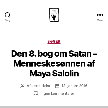
Søg
Menu
Dansk
Horror
Selskab
Kategorier
BØGER
Den 8. bog om Satan –
Menneskesønnen af
Maya Salolin
Af
Jette Holst
13. januar 2016
Indlægsforfatter
Indlægsdato
til
Ingen kommentarer
Den
8.