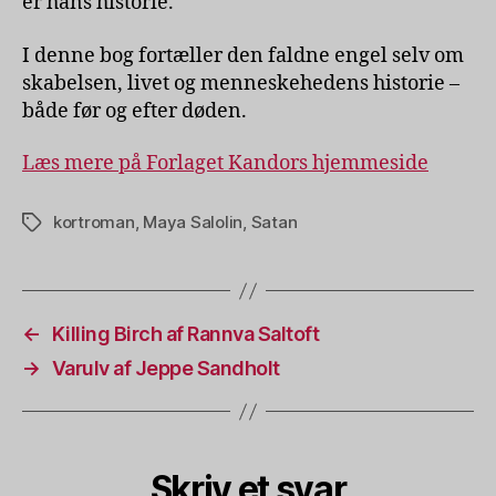
er hans historie.
I denne bog fortæller den faldne engel selv om
skabelsen, livet og menneskehedens historie –
både før og efter døden.
Læs mere på Forlaget Kandors hjemmeside
kortroman
,
Maya Salolin
,
Satan
Tags
←
Killing Birch af Rannva Saltoft
→
Varulv af Jeppe Sandholt
Skriv et svar