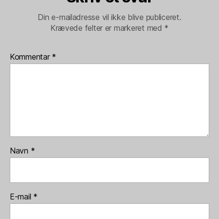
Din e-mailadresse vil ikke blive publiceret.
Krævede felter er markeret med
*
Kommentar
*
Navn
*
E-mail
*