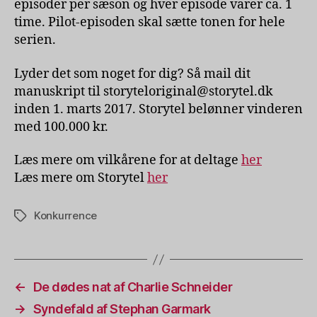
episoder per sæson og hver episode varer ca. 1
time. Pilot-episoden skal sætte tonen for hele
serien.
Lyder det som noget for dig? Så mail dit
manuskript til storyteloriginal@storytel.dk
inden 1. marts 2017. Storytel belønner vinderen
med 100.000 kr.
Læs mere om vilkårene for at deltage
her
Læs mere om Storytel
her
Konkurrence
Tags
←
De dødes nat af Charlie Schneider
→
Syndefald af Stephan Garmark