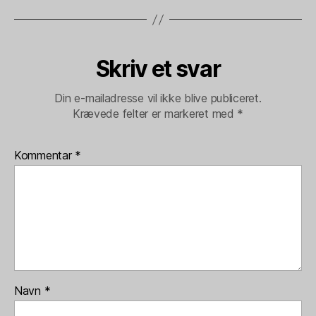
Skriv et svar
Din e-mailadresse vil ikke blive publiceret.
Krævede felter er markeret med
*
Kommentar
*
Navn
*