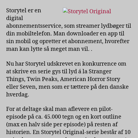
horror-
serie-
Storytel er en
skribent?
digital
abonnementsservice, som streamer lydbøger til
din mobiltelefon. Man downloader en app til
sin mobil og opretter et abonnement, hvorefter
man kan lytte så meget man vil. .
Nu har Storytel udskrevet en konkurrence om
at skrive en serie gys til lyd á la Stranger
Things, Twin Peaks, American Horror Story
eller Seven, men som er tættere på den danske
hverdag.
For at deltage skal man aflevere en pilot-
episode på ca. 45.000 tegn og en kort outline
(max en halv side per episode) på resten af
historien. En Storytel Original-serie består af 10