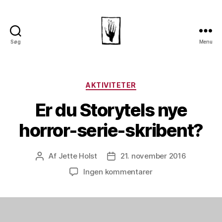
Søg
Menu
Dansk
Horror
Selskab
Kategorier
AKTIVITETER
Er du Storytels nye
horror-serie-skribent?
Af
Jette Holst
21. november 2016
Indlægsforfatter
Indlægsdato
til
Ingen kommentarer
Er
du
Storytels
nye