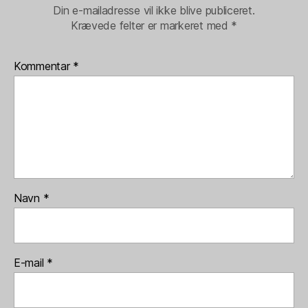
Din e-mailadresse vil ikke blive publiceret.
Krævede felter er markeret med
*
Kommentar
*
Navn
*
E-mail
*