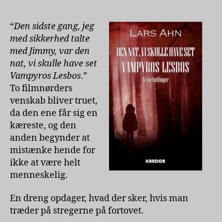
vi
skulle
have
“
Den sidste gang, jeg
set
med sikkerhed talte
Vampyros
med Jimmy, var den
Lesbos
nat, vi skulle have set
af
Vampyros Lesbos
.”
Lars
To filmnørders
Ahn
venskab bliver truet,
da den ene får sig en
kæreste, og den
anden begynder at
mistænke hende for
ikke at være helt
menneskelig.
En dreng opdager, hvad der sker, hvis man
træder på stregerne på fortovet.