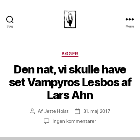
Søg
Menu
Dansk
Horror
Selskab
Kategorier
BØGER
Den nat, vi skulle have
set Vampyros Lesbos af
Lars Ahn
Af
Jette Holst
31. maj 2017
Indlægsforfatter
Indlægsdato
til
Ingen kommentarer
Den
nat,