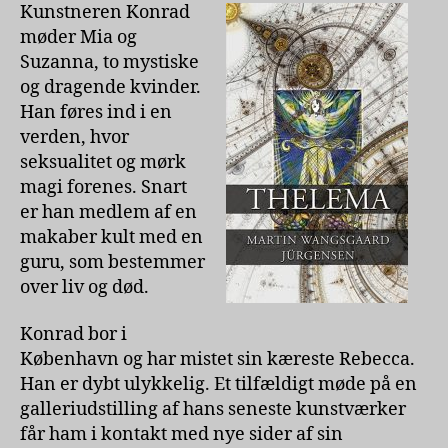
Jürgensen
Kunstneren Konrad
møder Mia og
Suzanna, to mystiske
og dragende kvinder.
Han føres ind i en
verden, hvor
seksualitet og mørk
magi forenes. Snart
er han medlem af en
makaber kult med en
guru, som bestemmer
over liv og død.
Konrad bor i
København og har mistet sin kæreste Rebecca.
Han er dybt ulykkelig. Et tilfældigt møde på en
galleriudstilling af hans seneste kunstværker
får ham i kontakt med nye sider af sin