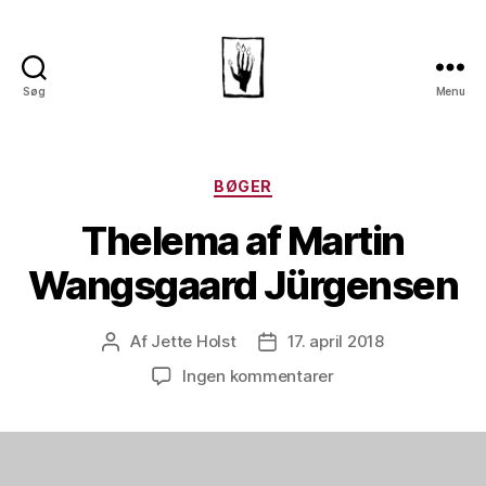
Søg
Menu
Dansk
Horror
Selskab
Kategorier
BØGER
Thelema af Martin
Wangsgaard Jürgensen
Af
Jette Holst
17. april 2018
Indlægsforfatter
Indlægsdato
til
Ingen kommentarer
Thelema
af
Martin
Wangsgaard