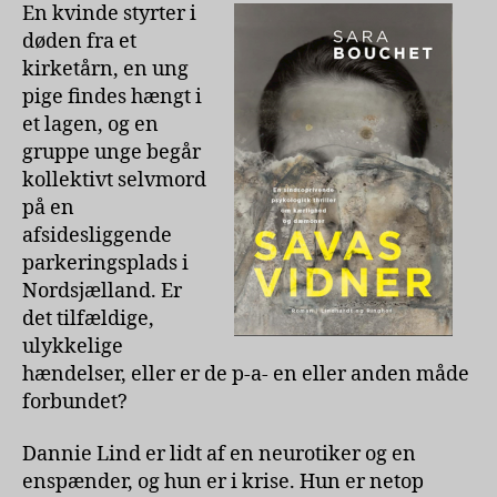
Bouchet
En kvinde styrter i
døden fra et
kirketårn, en ung
pige findes hængt i
et lagen, og en
gruppe unge begår
kollektivt selvmord
på en
afsidesliggende
parkeringsplads i
Nordsjælland. Er
det tilfældige,
ulykkelige
hændelser, eller er de p-a- en eller anden måde
forbundet?
Dannie Lind er lidt af en neurotiker og en
enspænder, og hun er i krise. Hun er netop