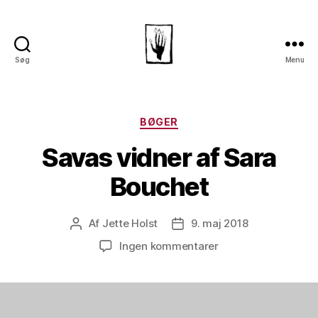
Søg
Menu
Dansk
Horror
Selskab
Kategorier
BØGER
Savas vidner af Sara
Bouchet
Af
Jette Holst
9. maj 2018
Indlægsforfatter
Indlægsdato
til
Ingen kommentarer
Savas
vidner
af
Sara