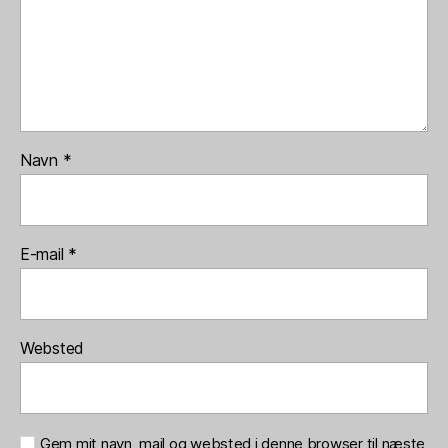
Navn
*
E-mail
*
Websted
Gem mit navn, mail og websted i denne browser til næste