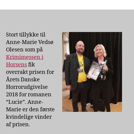
Anne-
Marie
Vedsø
Olesen
vinder
prisen
Stort tillykke til
for
Anne-Marie Vedsø
Årets
Olesen som på
Danske
Krimimessen i
Horrorudgivelse
Horsens
fik
2018
overrakt prisen for
Årets Danske
Horrorudgivelse
2018 for romanen
“Lucie”. Anne-
Marie er den første
kvindelige vinder
af prisen.