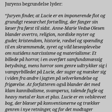
Juryens begrundelse lyder:
“
Juryen finder, at Lucie er en imponerende flot og
grundigt researchet fortælling, der fanger sin
læser fra først til sidst. Anne-Marie Vedsø Olesen
blander overtro, religion, nordiske myter og
guder, kristendom, historie, rædsel og spænding
til en skræmmende, syret og vild læseoplevelse
om nutidens narcissisme og materialisme: Et
billede på horror, i en overført samfundsmæssig
betydning, mens horror som genre udtrykker sig i
vampyrbilledet på Lucie, der suger og mæsker sig
i viden fra andre i jagten på selverkendelse og
frigørelse. At forfatteren også blander det med
klam kannibalisme, svamperus, talende fugle og
heavy metal er kun et plus. Lucie er en velskrevet
bog, der blæser på konventionerne og trækker
genren i nye retninger, og for det modtager