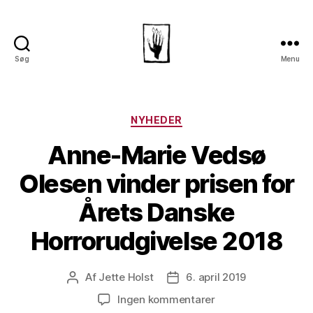
Søg
Menu
Dansk
Horror
Selskab
Kategorier
NYHEDER
Anne-Marie Vedsø
Olesen vinder prisen for
Årets Danske
Horrorudgivelse 2018
Af
Jette Holst
6. april 2019
Indlægsforfatter
Indlægsdato
til
Ingen kommentarer