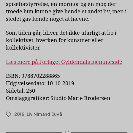
spiseforstyrrelse, en mormor og en mor, der
troede hun kunne give hende et andet liv, men i
stedet gav hende noget at hævne.
Som tiden går, bliver det ikke ufarligt at bo i
kollektivet, hverken for kunstner eller
kollektivister.
Læs mere på Forlaget Gyldendals hjemmeside
ISBN: 9788702288865
Udgivelsesdato: 10-10-2019
Sidetal: 250
Omslagsgrafiker: Studio Marie Brodersen
2019
,
Liv Nimand Duvå
Tags