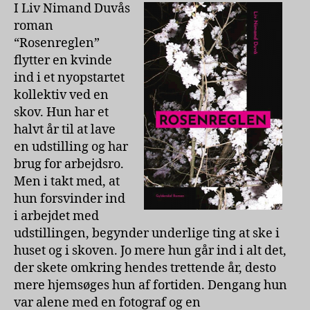
Duvå
I Liv Nimand Duvås
roman
“Rosenreglen”
flytter en kvinde
ind i et nyopstartet
kollektiv ved en
skov. Hun har et
halvt år til at lave
en udstilling og har
brug for arbejdsro.
Men i takt med, at
hun forsvinder ind
i arbejdet med
udstillingen, begynder underlige ting at ske i
huset og i skoven. Jo mere hun går ind i alt det,
der skete omkring hendes trettende år, desto
mere hjemsøges hun af fortiden. Dengang hun
var alene med en fotograf og en