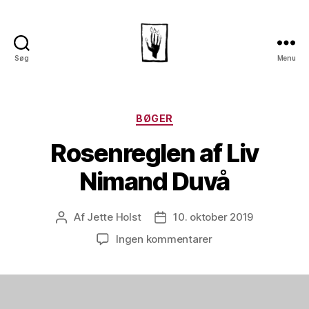
Søg
Menu
Dansk
Horror
Selskab
Kategorier
BØGER
Rosenreglen af Liv
Nimand Duvå
Af
Jette Holst
10. oktober 2019
Indlægsforfatter
Indlægsdato
til
Ingen kommentarer
Rosenreglen
af
Liv
Nimand