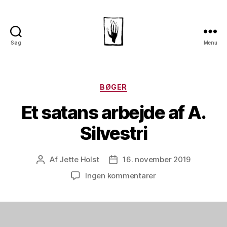
Søg
Menu
Dansk
Horror
Selskab
Kategorier
BØGER
Et satans arbejde af A.
Silvestri
Af
Jette Holst
16. november 2019
Indlægsforfatter
Indlægsdato
til
Ingen kommentarer
Et
satans
arbejde
af