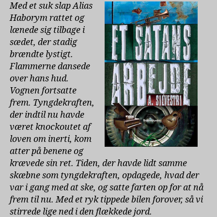
A.
Med et suk slap Alias
Silvestri
Haborym rattet og
lænede sig tilbage i
sædet, der stadig
brændte lystigt.
Flammerne dansede
over hans hud.
Vognen fortsatte
frem. Tyngdekraften,
der indtil nu havde
været knockoutet af
loven om inerti, kom
atter på benene og
krævede sin ret. Tiden, der havde lidt samme
skæbne som tyngdekraften, opdagede, hvad der
var i gang med at ske, og satte farten op for at nå
frem til nu. Med et ryk tippede bilen forover, så vi
stirrede lige ned i den flækkede jord.