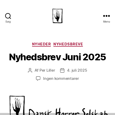
Søg
Menu
Dansk
Horror
Selskab
Kategorier
NYHEDER
NYHEDSBREVE
Nyhedsbrev Juni 2025
Af
Per Liller
4. juli 2025
Indlægsforfatter
Indlægsdato
til
Ingen kommentarer
Nyhedsbrev
Juni
2025