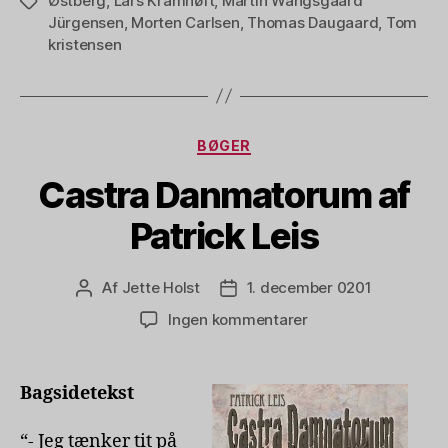
Østberg
,
Lars Kramhøft
,
Martin Wangsgaard
Tags
Jürgensen
,
Morten Carlsen
,
Thomas Daugaard
,
Tom
kristensen
Kategorier
BØGER
Castra Danmatorum af
Patrick Leis
Af
Jette Holst
1. december 0201
Indlægsforfatter
Indlægsdato
til
Ingen kommentarer
Castra
Danmatorum
af
Bagsidetekst
Patrick
Leis
“- Jeg tænker tit på