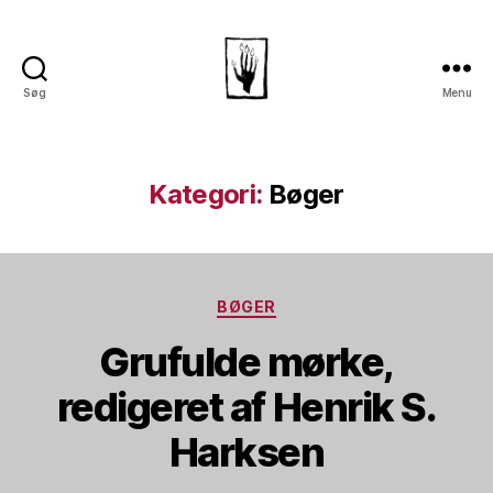
Søg
Menu
Dansk
Horror
Selskab
Kategori:
Bøger
Kategorier
BØGER
Grufulde mørke,
redigeret af Henrik S.
Harksen