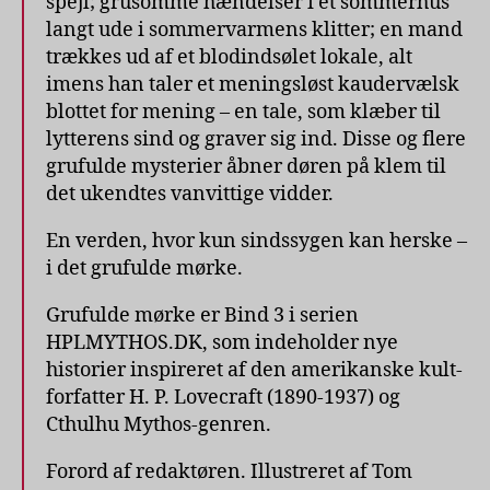
spejl; grusomme hændelser i et sommerhus
langt ude i sommervarmens klitter; en mand
trækkes ud af et blodindsølet lokale, alt
imens han taler et meningsløst kaudervælsk
blottet for mening – en tale, som klæber til
lytterens sind og graver sig ind. Disse og flere
grufulde mysterier åbner døren på klem til
det ukendtes vanvittige vidder.
En verden, hvor kun sindssygen kan herske –
i det grufulde mørke.
Grufulde mørke er Bind 3 i serien
HPLMYTHOS.DK, som indeholder nye
historier inspireret af den amerikanske kult-
forfatter H. P. Lovecraft (1890-1937) og
Cthulhu Mythos-genren.
Forord af redaktøren. Illustreret af Tom