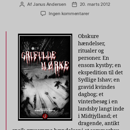
Af
Janus Andersen
20. marts 2012
Indlægsforfatter
Indlægsdato
til
Ingen kommentarer
Grufulde
mørke,
redigeret
Obskure
af
hændelser,
Henrik
ritualer og
S.
personer. En
Harksen
ensom kystby; en
ekspedition til det
Sydlige Ishav; en
gravid kvindes
dagbog; et
vinterbesøg i en
landsby langt inde
i Midtjylland; et
dragende, antikt