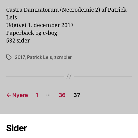
Castra Damnatorum (Necrodemic 2) af Patrick
Leis
Udgivet 1. december 2017
Paperback og e-bog
532 sider
2017
,
Patrick Leis
,
zombier
Tags
Indlægsinddeling
…
←
Nyere
1
36
37
Sider