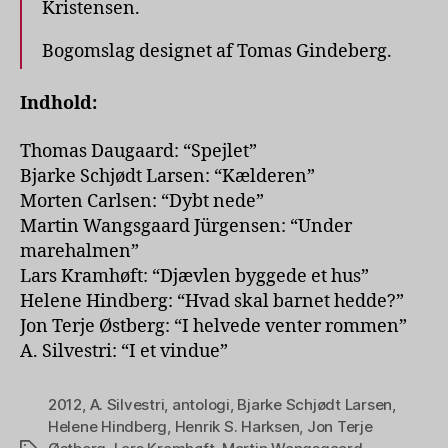
Kristensen.
Bogomslag designet af Tomas Gindeberg.
Indhold:
Thomas Daugaard: “Spejlet”
Bjarke Schjødt Larsen: “Kælderen”
Morten Carlsen: “Dybt nede”
Martin Wangsgaard Jürgensen: “Under
marehalmen”
Lars Kramhøft: “Djævlen byggede et hus”
Helene Hindberg: “Hvad skal barnet hedde?”
Jon Terje Østberg: “I helvede venter rommen”
A. Silvestri: “I et vindue”
2012
,
A. Silvestri
,
antologi
,
Bjarke Schjødt Larsen
,
Helene Hindberg
,
Henrik S. Harksen
,
Jon Terje