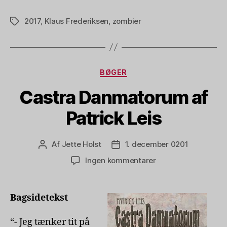
2017
,
Klaus Frederiksen
,
zombier
Tags
Kategorier
BØGER
Castra Danmatorum af
Patrick Leis
Af
Jette Holst
1. december 0201
Indlægsforfatter
Indlægsdato
til
Ingen kommentarer
Castra
Danmatorum
af
Bagsidetekst
Patrick
Leis
“- Jeg tænker tit på