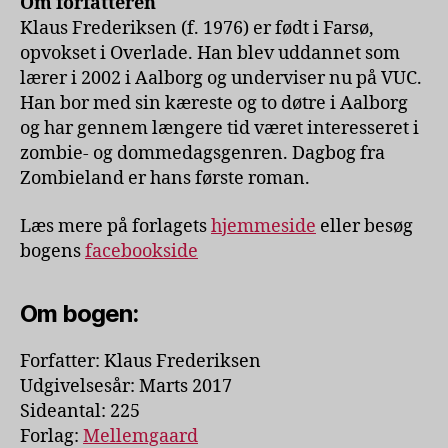
Om forfatteren
Klaus Frederiksen (f. 1976) er født i Farsø,
opvokset i Overlade. Han blev uddannet som
lærer i 2002 i Aalborg og underviser nu på VUC.
Han bor med sin kæreste og to døtre i Aalborg
og har gennem længere tid været interesseret i
zombie- og dommedagsgenren. Dagbog fra
Zombie­land er hans første roman.
Læs mere på forlagets
hjemmeside
eller besøg
bogens
facebookside
Om bogen:
Forfatter: Klaus Frederiksen
Udgivelsesår: Marts 2017
Sideantal: 225
Forlag:
Mellemgaard