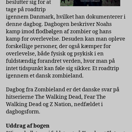
beslutter sig for at
tage på roadtrip
igennem Danmark, hvilket han dokumenterer i
denne dagbog. Dagbogen beskriver Noahs
kamp imod flodbølgen af zombier og hans
kamp for overlevelse. Desuden kan man opleve
forskellige personer, der også kæmper for
overlevelse, både fysisk og psykisk i en
fuldstændig forandret verden, hvor man på
intet tidspunkt kan føle sig sikker. Et roadtrip
igennem et dansk zombieland.
Dagbog fra Zombieland er det danske svar på
hitserierne The Walking Dead, Fear The
Walking Dead og Z Nation, nedfældet i
dagbogsform.
Uddrag af bogen