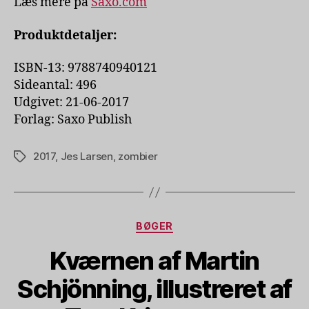
Læs mere på
Saxo.com
Produktdetaljer:
ISBN-13: 9788740940121
Sideantal: 496
Udgivet: 21-06-2017
Forlag: Saxo Publish
2017
,
Jes Larsen
,
zombier
Tags
Kategorier
BØGER
Kværnen af Martin
Schjönning, illustreret af