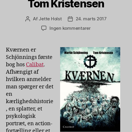
Tom Kristensen
Af
Jette Holst
24. marts 2017
Indlægsforfatter
Indlægsdato
til
Ingen kommentarer
Kværnen
af
Martin
Kværnen er
Schjönning,
Schjönnings første
illustreret
bog hos
Calibat
.
af
Afhængigt af
Tom
hvilken anmelder
Kristensen
man spørger er det
en
kærlighedshistorie
, en splatter, et
psykologisk
portræt, en action-
fortælling eller et