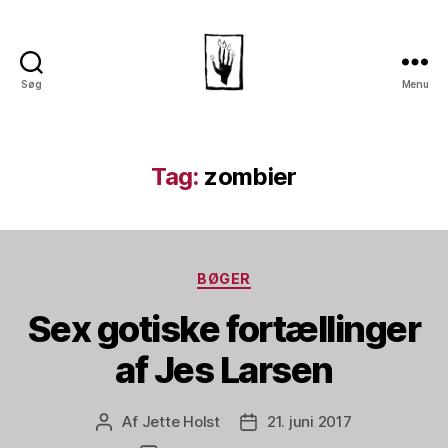
Søg
Menu
Dansk
Horror
Selskab
Tag:
zombier
Kategorier
BØGER
Sex gotiske fortællinger
af Jes Larsen
Af
Jette Holst
21. juni 2017
Indlægsforfatter
Indlægsdato