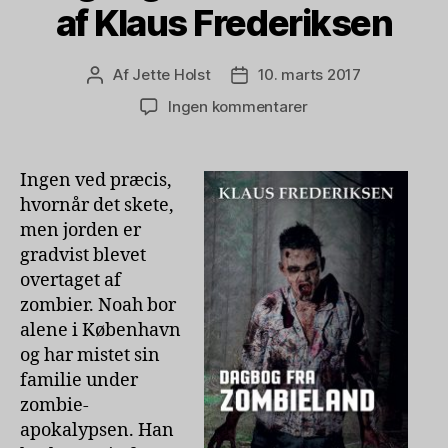
af Klaus Frederiksen
Af
Jette Holst
10. marts 2017
Indlægsforfatter
Indlægsdato
til
Ingen kommentarer
Dagbog
fra
Zombieland
Ingen ved præcis,
af
hvornår det skete,
Klaus
men jorden er
Frederiksen
gradvist blevet
overtaget af
zombier. Noah bor
alene i København
og har mistet sin
familie under
zombie-
apokalypsen. Han