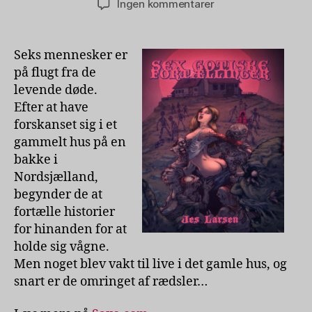
til
Ingen kommentarer
Sex
gotiske
fortællinger
Seks mennesker er
af
på flugt fra de
Jes
levende døde.
Larsen
Efter at have
forskanset sig i et
gammelt hus på en
bakke i
Nordsjælland,
begynder de at
fortælle historier
for hinanden for at
holde sig vågne.
Men noget blev vakt til live i det gamle hus, og
snart er de omringet af rædsler…