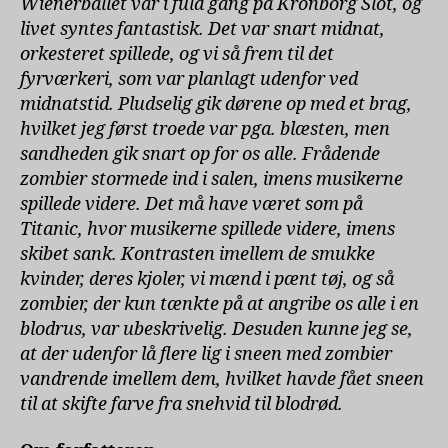
Wienerballet var i fuld gang på Kronborg Slot, og
livet syntes fantastisk. Det var snart midnat,
orkesteret spillede, og vi så frem til det
fyrværkeri, som var planlagt udenfor ved
midnatstid. Pludselig gik dørene op med et brag,
hvilket jeg først troede var pga. blæsten, men
sandheden gik snart op for os alle. Frådende
zombier stormede ind i salen, imens musikerne
spillede videre. Det må have været som på
Titanic, hvor musikerne spillede videre, imens
skibet sank. Kontrasten imellem de smukke
kvinder, deres kjoler, vi mænd i pænt tøj, og så
zombier, der kun tænkte på at angribe os alle i en
blodrus, var ubeskrivelig. Desuden kunne jeg se,
at der udenfor lå flere lig i sneen med zombier
vandrende imellem dem, hvilket havde fået sneen
til at skifte farve fra snehvid til blodrød.