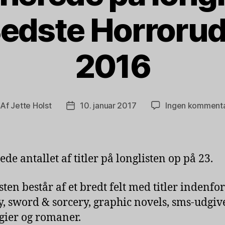
Bedste Horrorud
2016
Af
Jette Holst
10. januar 2017
Ingen komment
dlægsforfatter
Indlægsdato
ede antallet af titler på longlisten op på 23.
sten består af et bredt felt med titler indenfor
y, sword & sorcery, graphic novels, sms-udgive
gier og romaner.