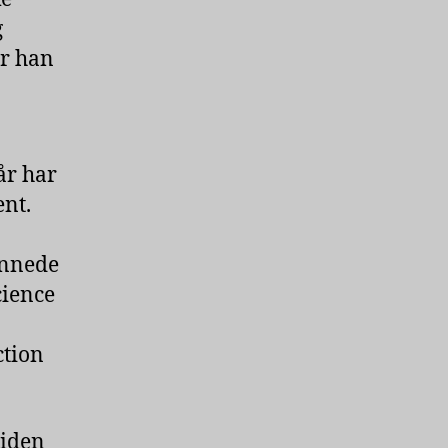
g
er han
år har
ent.
annede
cience
ction
siden