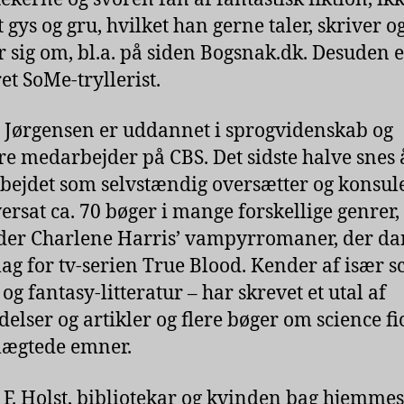
 gys og gru, hvilket han gerne taler, skriver o
r sig om, bl.a. på siden Bogsnak.dk. Desuden 
et SoMe-tryllerist.
. Jørgensen er uddannet i sprogvidenskab og
ere medarbejder på CBS. Det sidste halve snes 
bejdet som selvstændig oversætter og konsul
ersat ca. 70 bøger i mange forskellige genrer,
der Charlene Harris’ vampyrromaner, der d
ag for tv-serien True Blood. Kender af især s
 og fantasy-litteratur – har skrevet et utal af
elser og artikler og flere bøger om science fi
lægtede emner.
S. F. Holst, bibliotekar og kvinden bag hjemme