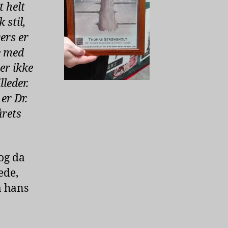
 helt
 stil,
ers er
e med
er ikke
leder.
er Dr.
årets
og da
ede,
å hans