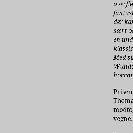
overfl
fantas
der ka
sært o
en und
klassi
Med si
Wunder
horror
Prisen
Thomas
modto
vegne.