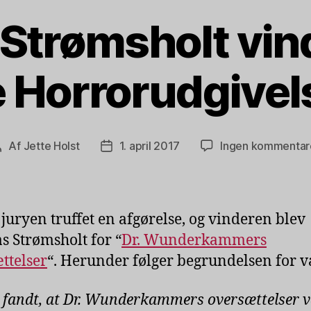
Strømsholt vind
 Horrorudgivel
Af
Jette Holst
1. april 2017
Ingen kommentar
Indlægsforfatter
Indlægsdato
 juryen truffet en afgørelse, og vinderen blev
 Strømsholt for “
Dr. Wunderkammers
ttelser
“. Herunder følger begrundelsen for va
 fandt, at Dr. Wunderkammers oversættelser v