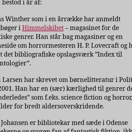
 bestod i år af:
s Winther som i en årrække har anmeldt
bøger i
Himmelskibet
– magasinet for de
tiske genrer. Han står bag magasiner og en
side om horrormesteren H. P. Lovecraft og 
t det bibliografiske opslagsværk ”Index til
ntologier”.
n Larsen har skrevet om børnelitteratur i Poli
2001. Han har en (sær) kærlighed til genrer d
anderledes” som f.eks. science fiction og horro
lder for bredt aldersoverskridende.
 Johansen er bibliotekar med sæde i Odense
tekerne og svoren fan af fantastisk fiktion, ik