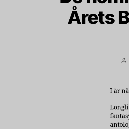
Årets 
In
I år nå
Longli
fantas
antolo