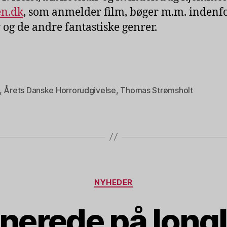
en.dk
, som anmelder film, bøger m.m. indenf
 og de andre fantastiske genrer.
,
Årets Danske Horrorudgivelse
,
Thomas Strømsholt
Kategorier
NYHEDER
erede på longl