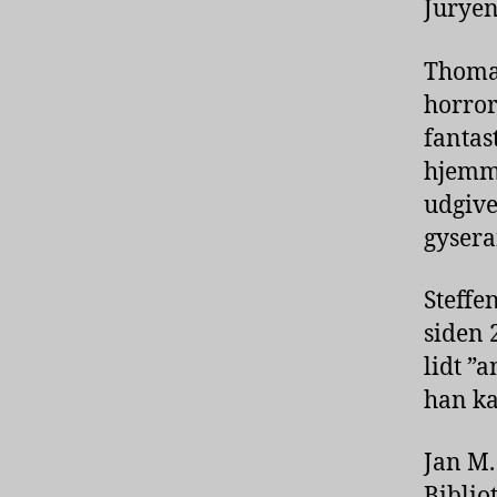
Juryen
Thoma
horror
fantas
hjemme
udgive
gysera
Steffe
siden 
lidt ”
han ka
Jan M.
Biblio