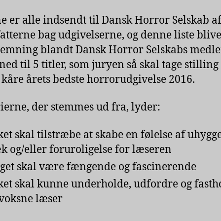
ne er alle indsendt til Dansk Horror Selskab af
fatterne bag udgivelserne, og denne liste blive
stemning blandt Dansk Horror Selskabs med
ned til 5 titler, som juryen så skal tage stilling 
 kåre årets bedste horrorudgivelse 2016.
rierne, der stemmes ud fra, lyder:
et skal tilstræbe at skabe en følelse af uhygge
k og/eller foruroligelse for læseren
get skal være fængende og fascinerende
et skal kunne underholde, udfordre og fasth
voksne læser