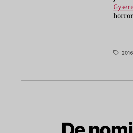
Gyser
horror
2016
Tags
De nomin