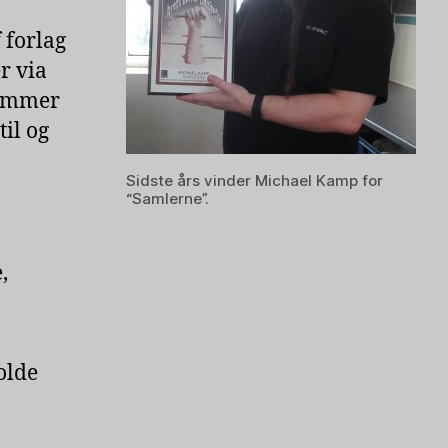
 forlag
r via
lemmer
til og
Sidste års vinder Michael Kamp for
“Samlerne”.
,
olde