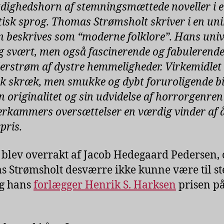
ødighedshorn af stemningsmættede noveller i et
tisk sprog. Thomas Strømsholt skriver i en unik
n beskrives som “moderne folklore”. Hans univ
g svært, men også fascinerende og fabulerend
erstrøm af dystre hemmeligheder. Virkemidlet 
sk skræk, men smukke og dybt foruroligende bil
n originalitet og sin udvidelse af horrorgenren 
kammers oversættelser en værdig vinder af 
pris.
 blev overrakt af Jacob Hedegaard Pedersen, 
 Strømsholt desværre ikke kunne være til st
g hans
forlægger Henrik S. Harksen
prisen p