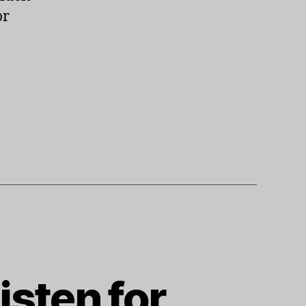
or
isten for