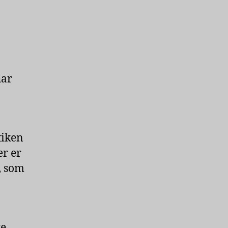
har
tiken
er er
r, som
ke