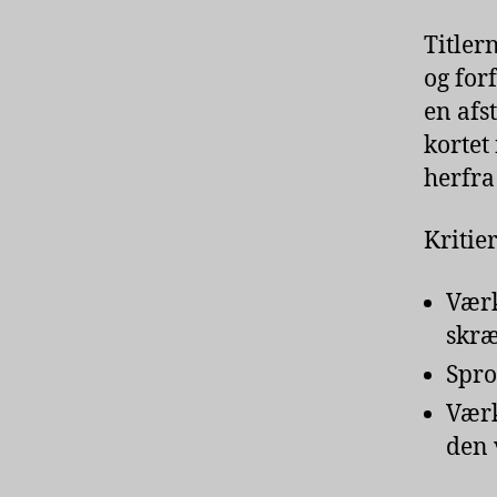
Titler
og for
en af
kortet 
herfra
Kritie
Værk
skræ
Spro
Værk
den 