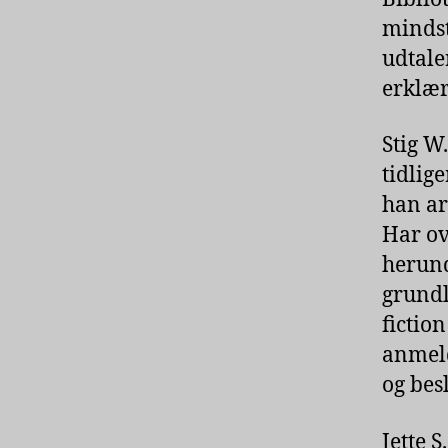
mindst
udtale
erklær
Stig W
tidlig
han ar
Har ov
herun
grundl
fiction
anmeld
og bes
Jette 