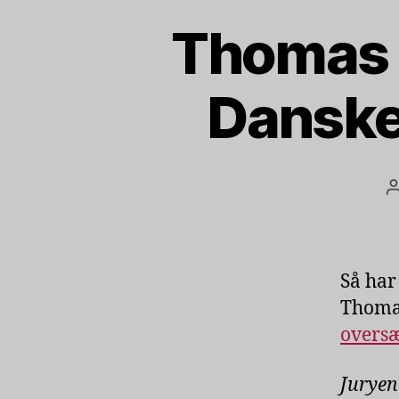
Thomas 
Danske
Så har
Thomas
oversæ
Juryen