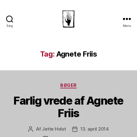
Søg
Menu
Dansk
Horror
Selskab
Tag:
Agnete Friis
Kategorier
BØGER
Farlig vrede af Agnete
Friis
Af
Jette Holst
13. april 2014
Indlægsforfatter
Indlægsdato