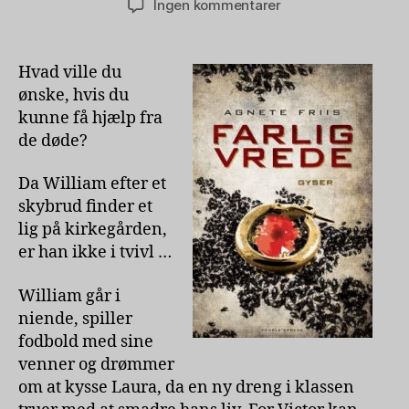
til
Ingen kommentarer
Farlig
vrede
af
Hvad ville du
Agnete
ønske, hvis du
Friis
kunne få hjælp fra
de døde?
Da William efter et
skybrud finder et
lig på kirkegården,
er han ikke i tvivl …
William går i
niende, spiller
fodbold med sine
venner og drømmer
om at kysse Laura, da en ny dreng i klassen