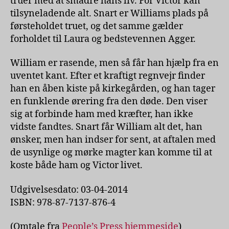
truer med at smadre hans liv. For Victor kan
tilsyneladende alt. Snart er Williams plads på
førsteholdet truet, og det samme gælder
forholdet til Laura og bedstevennen Agger.
William er rasende, men så får han hjælp fra en
uventet kant. Efter et kraftigt regnvejr finder
han en åben kiste på kirkegården, og han tager
en funklende ørering fra den døde. Den viser
sig at forbinde ham med kræfter, han ikke
vidste fandtes. Snart får William alt det, han
ønsker, men han indser for sent, at aftalen med
de usynlige og mørke magter kan komme til at
koste både ham og Victor livet.
Udgivelsesdato: 03-04-2014
ISBN: 978-87-7137-876-4
(Omtale fra
People’s Press hjemmeside
)