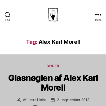
Søg
Menu
Dansk
Horror
Selskab
Tag:
Alex Karl Morell
Kategorier
BØGER
Glasnøglen af Alex Karl
Morell
Af
Jette Holst
21. september 2018
Indlægsforfatter
Indlægsdato