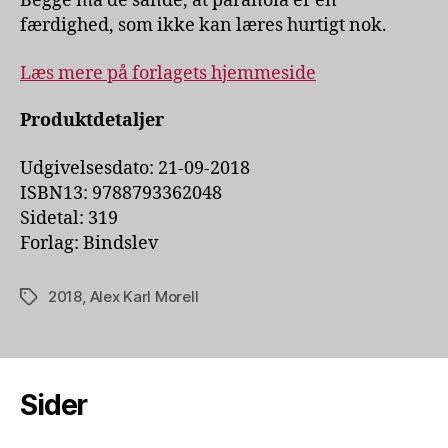
Begge må de sande, at paranoia er en
færdighed, som ikke kan læres hurtigt nok.
Læs mere på forlagets hjemmeside
Produktdetaljer
Udgivelsesdato: 21-09-2018
ISBN13: 9788793362048
Sidetal: 319
Forlag: Bindslev
2018
,
Alex Karl Morell
Tags
Sider