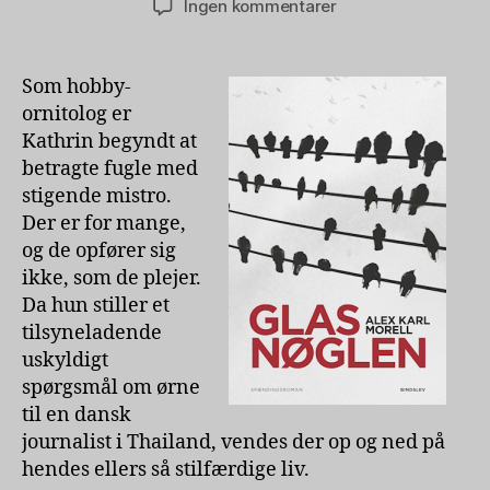
til
Ingen kommentarer
Glasnøglen
af
Alex
Som hobby-
Karl
ornitolog er
Morell
Kathrin begyndt at
betragte fugle med
stigende mistro.
Der er for mange,
og de opfører sig
ikke, som de plejer.
Da hun stiller et
tilsyneladende
uskyldigt
spørgsmål om ørne
til en dansk
journalist i Thailand, vendes der op og ned på
hendes ellers så stilfærdige liv.