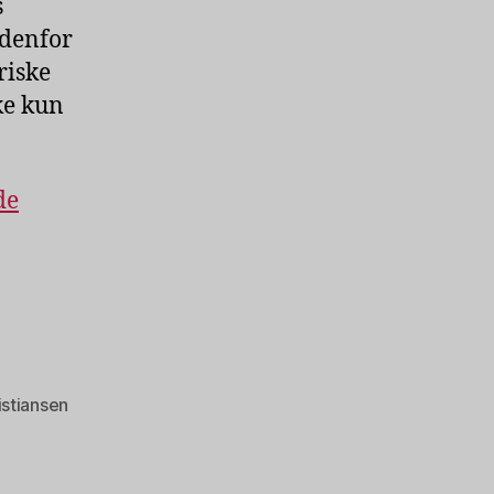
s
ndenfor
riske
ke kun
de
istiansen