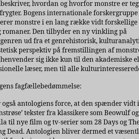
beskriver, hvordan og hvorfor monstre er te
i frygter. Bogens internationale forskergruppe
erer monstre i en lang række vidt forskellige 
g romaner. Den tilbyder en ny vinkling på
genren ud fra et genrehistorisk, kulturanalyt
tetisk perspektiv på fremstillingen af monstr
henvender sig ikke kun til den akademiske el
sionelle læser, men til alle kulturinteressered
gens fagfællebedømmelse:
r også antologiens force, at den spænder vidt i
nstrøse’ tekster fra klassikere som Beowulf og
la til nye film og tv-serier som 28 Days og Th
g Dead. Antologien bliver dermed et væsentl