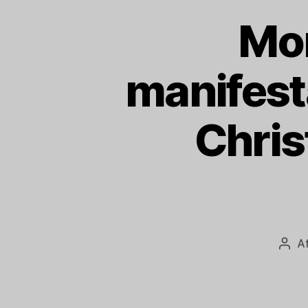
Mon
manifest
Chris
A
Indl