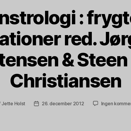
strologi : fryg
ationer red. Jør
tensen & Steen
Christiansen
f
Jette Holst
26. december 2012
Ingen kommen
ægsforfatter
Indlægsdato