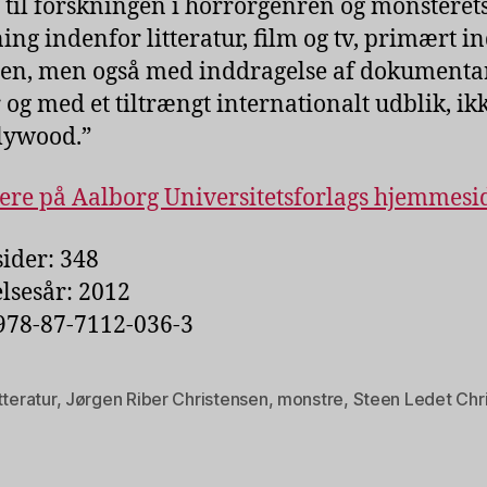
 til forskningen i horrorgenren og monsteret
ing indenfor litteratur, film og tv, primært i
nen, men også med inddragelse af dokumenta
 og med et tiltrængt internationalt udblik, ik
llywood.”
re på Aalborg Universitetsforlags hjemmesi
sider: 348
lsesår: 2012
978-87-7112-036-3
tteratur
,
Jørgen Riber Christensen
,
monstre
,
Steen Ledet Chr