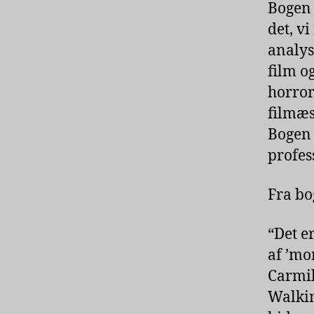
Bogen 
det, v
analys
film o
horror
filmæs
Bogen 
profes
Fra bo
“Det e
af ’mo
Carmil
Walkin