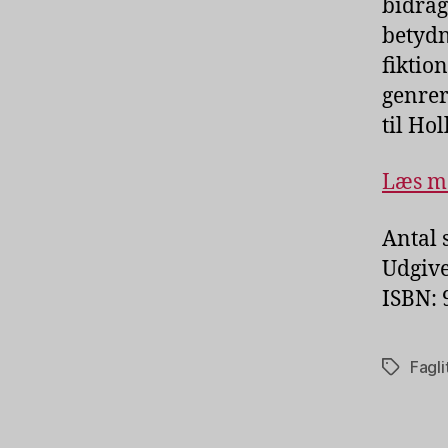
bidrag
betydn
fiktio
genrer
til Ho
Læs me
Antal 
Udgive
ISBN: 
Fagli
Tags