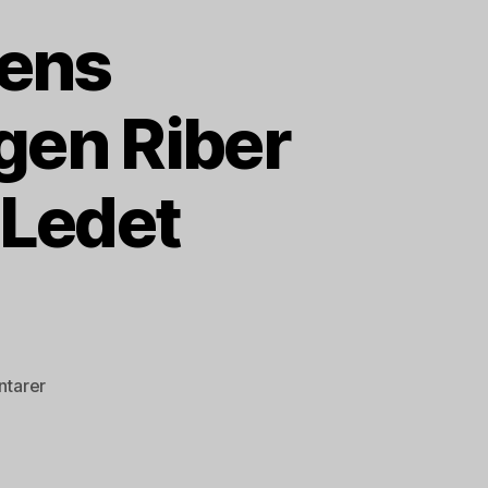
tens
gen Riber
 Ledet
til
tarer
Monstrologi
:
frygtens