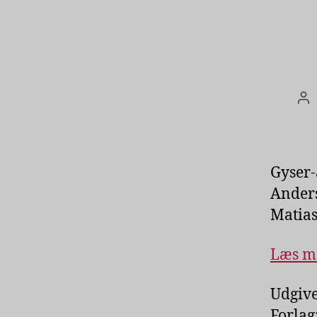
In
Gyser-
Anders
Matia
Læs m
Udgive
Forlag