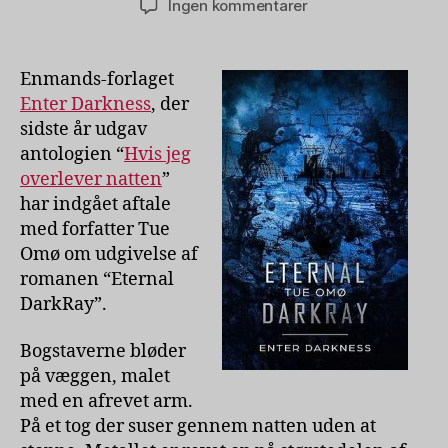
til
Ingen kommentarer
Urban
dark
fantasy-
Enmands-forlaget
roman
Enter Darkness
, der
af
sidste år udgav
Tue
antologien “
Hvis jeg
Omø
overlever natten
”
har indgået aftale
med forfatter Tue
Omø om udgivelse af
romanen “Eternal
DarkRay”.
Bogstaverne bløder
på væggen, malet
med en afrevet arm.
På et tog der suser gennem natten uden at