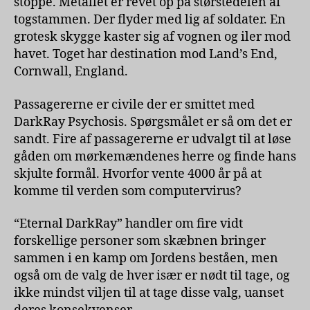
stoppe. Metallet er revet op på størstedelen af
togstammen. Der flyder med lig af soldater. En
grotesk skygge kaster sig af vognen og iler mod
havet. Toget har destination mod Land’s End,
Cornwall, England.
Passagererne er civile der er smittet med
DarkRay Psychosis. Spørgsmålet er så om det er
sandt. Fire af passagererne er udvalgt til at løse
gåden om mørkemændenes herre og finde hans
skjulte formål. Hvorfor vente 4000 år på at
komme til verden som computervirus?
“Eternal DarkRay” handler om fire vidt
forskellige personer som skæbnen bringer
sammen i en kamp om Jordens beståen, men
også om de valg de hver især er nødt til tage, og
ikke mindst viljen til at tage disse valg, uanset