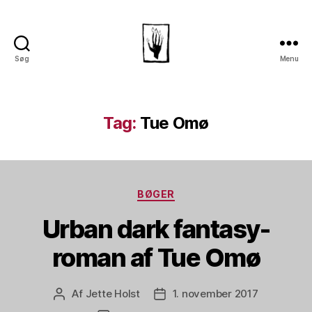
Søg
Menu
Dansk
Horror
Selskab
Tag:
Tue Omø
Kategorier
BØGER
Urban dark fantasy-
roman af Tue Omø
Af
Jette Holst
1. november 2017
Indlægsforfatter
Indlægsdato