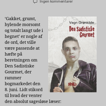
til
Ingen kommentarer
Den
Sadistiske
Gourmet
‘Gakket, grumt,
af
hylende morsomt
Vagn
og totalt langt ude i
Grønkilde
hegnet’ er nogle af
de ord, det ville
være passende at
hæfte på
beretningen om
Den Sadistiske
Gourmet, der
rammer
bogmarkedet den
8. juni. Lidt stikord
til hvad der venter
den absolut sagesløse læser: