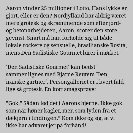
Aaron vinder 25 millioner i Lotto. Hans lykke er
gjort, eller er den? Nordjylland har aldrig været
mere grotesk og skræmmende som efter jord-
og betonarbejderen, Aaron, scorer den store
gevinst. Snart må han forholde sig til både
lokale rockere og sensuelle, brasilianske Rosita,
mens Den Sadistiske Gourmet lurer i mørket.
´Den Sadistiske Gourmet´ kan bedst
sammenlignes med Bjarne Reuters ´Den
iranske gartner´. Persongalleriet er i hvert fald
lige så grotesk. En kort smagsprøve:
”Gok.” Sådan lød det i Aarons hjerne. Ikke gok,
som når høner kagler, men som lyden fra et
dækjern i tindingen.” Kom ikke og sig, at vi
ikke har advaret jer på forhånd!