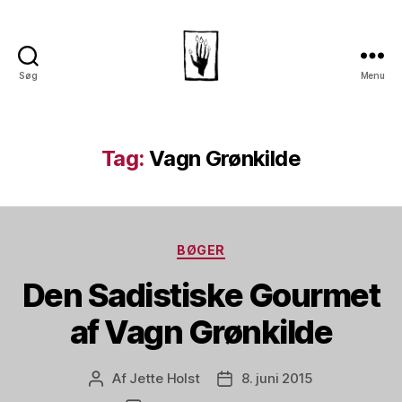
Søg
Menu
Dansk
Horror
Selskab
Tag:
Vagn Grønkilde
Kategorier
BØGER
Den Sadistiske Gourmet
af Vagn Grønkilde
Af
Jette Holst
8. juni 2015
Indlægsforfatter
Indlægsdato