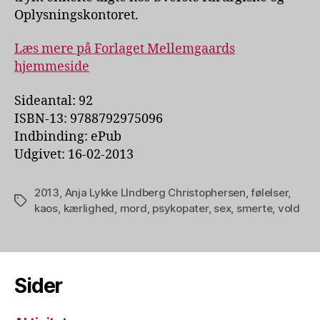
Oplysningskontoret.
Læs mere på Forlaget Mellemgaards
hjemmeside
Sideantal: 92
ISBN-13: 9788792975096
Indbinding: ePub
Udgivet: 16-02-2013
2013
,
Anja Lykke LIndberg Christophersen
,
følelser
,
Tags
kaos
,
kærlighed
,
mord
,
psykopater
,
sex
,
smerte
,
vold
Sider