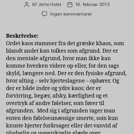
Af
Jette Holst
16. februar 2013
Indlægsforfatter
Indlægsdato
til
Ingen kommentarer
Kaos
:
20
Beskrivelse:
skitser
Ordet kaos stammer fra det græske khaos, som
af
blandt andet kan tolkes som afgrund. Der er
Anja
den mentale afgrund, hvor man ikke kan
Lykke
komme hverken videre op eller, for den sags
Lindberg
skyld, længere ned. Der er den fysiske afgrund,
Christophersen
hvor alting – selv hjerteslagene – ophører. Og
der er både indre og ydre kaos; der er
forvirring, begær, afsky, kærlighed og et
overtryk af andre følelser, som fører til
afgrunden. Med sig i afgrunden tager man
enten den følelsesmæssige smerte, som kun
knuste hjerter forårsager eller det vanvid af
pludselig og uoverskuelig glæde over