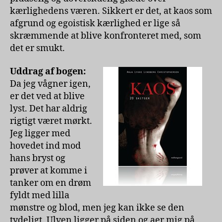
kærlighedens væren. Sikkert er det, at kaos som
afgrund og egoistisk kærlighed er lige så
skræmmende at blive konfronteret med, som
det er smukt.
Uddrag af bogen:
Da jeg vågner igen,
er det ved at blive
lyst. Det har aldrig
rigtigt været mørkt.
Jeg ligger med
hovedet ind mod
hans bryst og
prøver at komme i
tanker om en drøm
fyldt med lilla
mønstre og blod, men jeg kan ikke se den
tydeligt. Ulven ligger på siden og aer mig på