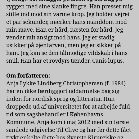
ryggen med sine slanke fingre. Han presser mig
stille ind mod sin varme krop. Jeg holder vejret
et par sekunder, mærker hans manddom mod
min mave. Han er hård, næsten for hård. Jeg
vender mit ansigt mod hans. Jeg er stadig
usikker på øjenfarven, men jeg er sikker på
ham. Jeg kan se den tålmodige vildskab i hans
smil. Han har et rovdyrs tænder. Canis lupus.
Om forfatteren:
Anja Lykke Lindberg Christophersen (f. 1984)
har en ikke færdiggjort uddannelse bag sig
inden for nordisk sprog og litteratur. Hun
droppede ud af universitetet for at arbejde fuld
tid som sagsbehandler i Københavns
Kommune. Anja kom i maj 2012 med sin første
samlede udgivelse Til Clive og har før dette fået
trykt enkelte digte hos Øverste Kirurgiske og