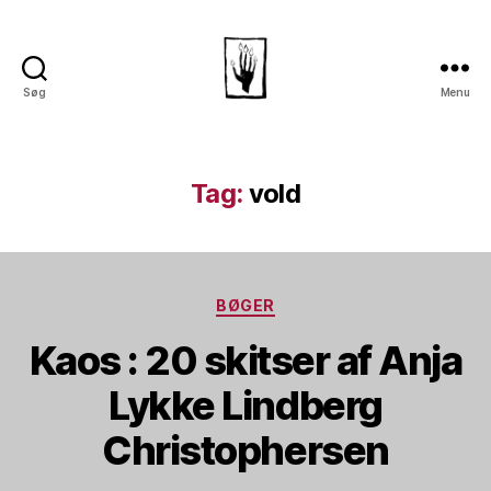
Søg
Menu
Dansk
Horror
Selskab
Tag:
vold
Kategorier
BØGER
Kaos : 20 skitser af Anja
Lykke Lindberg
Christophersen