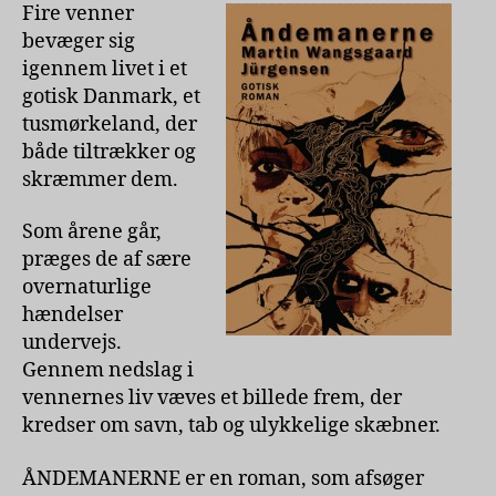
Jürgensen
Fire venner
bevæger sig
igennem livet i et
gotisk Danmark, et
tusmørkeland, der
både tiltrækker og
skræmmer dem.
Som årene går,
præges de af sære
overnaturlige
hændelser
undervejs.
Gennem nedslag i
vennernes liv væves et billede frem, der
kredser om savn, tab og ulykkelige skæbner.
ÅNDEMANERNE er en roman, som afsøger