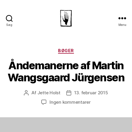
Søg
Menu
Dansk
Horror
Selskab
Kategorier
BØGER
Åndemanerne af Martin
Wangsgaard Jürgensen
Af
Jette Holst
13. februar 2015
Indlægsforfatter
Indlægsdato
til
Ingen kommentarer
Åndemanerne
af
Martin
Wangsgaard