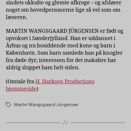
sindets okkulte og glemte afkroge – og afslører
noget om hovedpersonerne lige så vel som om
læseren.
MARTIN WANGSGAARD JÜRGENSEN er født og
opvokset i Sønderjylland. Han er uddannet i
Århus og nu bosiddende med kone og barn i
København. Som barn samlede han på knogler
fra døde dyr; interessen for det makabre har
aldrig sluppet ham helt siden.
(Omtale fra
H. Harksen Productions
hjemmeside
)
Martin Wangsgaard Jürgensen
Tags