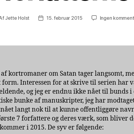
Af
Jette Holst
15. februar 2015
Ingen komment
lægsforfatter
Indlægsdato
 af kortromaner om Satan tager langsomt, m
t form. Interessen for at skrive til serien har 
ldende, og jeg er endnu ikke nået til bunds i
tiske bunke af manuskripter, jeg har modtaget
 nået langt nok til at kunne offentliggøre na
første 7 forfattere og deres værk, som bliver 
kommer i 2015. De syv er følgende: