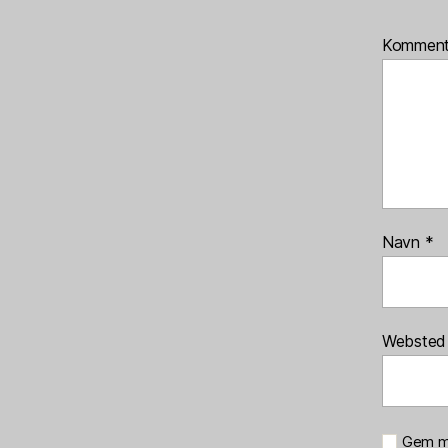
Kommen
Navn
*
Websted
Gem mi