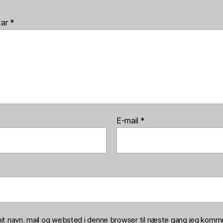
tar
*
E-mail
*
t navn, mail og websted i denne browser til næste gang jeg komme