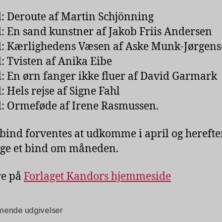
d: Deroute af Martin Schjönning
d: En sand kunstner af Jakob Friis Andersen
d: Kærlighedens Væsen af Aske Munk-Jørgen
d: Tvisten af Anika Eibe
d: En ørn fanger ikke fluer af David Garmark
: Hels rejse af Signe Fahl
d: Ormeføde af Irene Rasmussen.
 bind forventes at udkomme i april og herefter
lge et bind om måneden.
re på
Forlaget Kandors hjemmeside
ende udgivelser