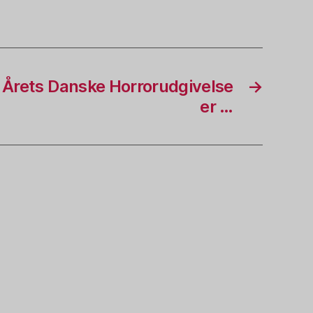
l Årets Danske Horrorudgivelse
→
er …