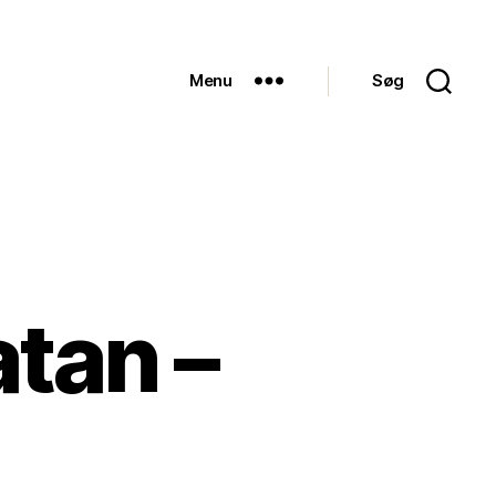
Menu
Søg
tan –