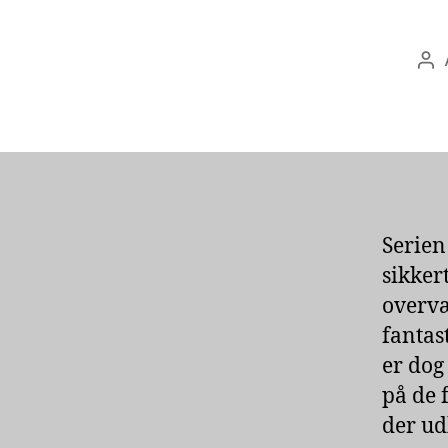
Ind
Serien
sikker
overvæ
fantas
er dog
på de 
der ud