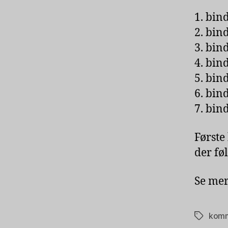
1. bin
2. bin
3. bin
4. bin
5. bin
6. bind
7. bin
Første
der fø
Se me
komm
Tags