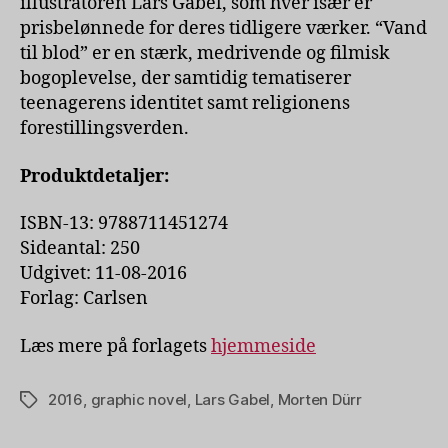
illustratoren Lars Gabel, som hver især er
prisbelønnede for deres tidligere værker. “Vand
til blod” er en stærk, medrivende og filmisk
bogoplevelse, der samtidig tematiserer
teenagerens identitet samt religionens
forestillingsverden.
Produktdetaljer:
ISBN-13: 9788711451274
Sideantal: 250
Udgivet: 11-08-2016
Forlag: Carlsen
Læs mere på forlagets
hjemmeside
2016
,
graphic novel
,
Lars Gabel
,
Morten Dürr
Tags