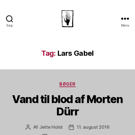
Søg
Menu
Dansk
Horror
Selskab
Tag:
Lars Gabel
Kategorier
BØGER
Vand til blod af Morten
Dürr
Af
Jette Holst
11. august 2016
Indlægsforfatter
Indlægsdato