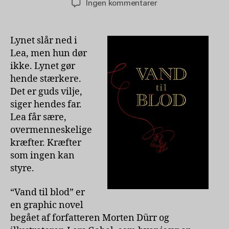
til
Ingen kommentarer
Vand
til
blod
Lynet slår ned i
af
Lea, men hun dør
Morten
ikke. Lynet gør
Dürr
hende stærkere.
Det er guds vilje,
siger hendes far.
Lea får sære,
overmenneskelige
kræfter. Kræfter
som ingen kan
styre.
“Vand til blod” er
en graphic novel
begået af forfatteren Morten Dürr og