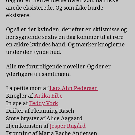
dag får en henvendelse fra en søn, han ikke
anede eksisterede. Og som ikke burde
eksistere.
Og så er der kvinden, der efter en skilsmisse og
hensygnende sexliv en dag kommer til at røre
en ældre kvindes hånd. Og mærker knoglerne
under den tynde hud.
Alle tre foruroligende noveller. Og der er
yderligere ti i samlingen.
La petite mort af
Lars Ahn Pedersen
Knogler af
Anika Eibe
In spe af
Teddy Vork
Drifter af Flemming Rasch
Store bryster af Alice Aagaard
Hjemkomsten af
Jesper Rugård
Dronning af Maria Bache Andersen