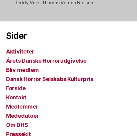
Teddy Vork
,
Thomas Vernon Nielsen
Sider
Aktiviteter
Årets Danske Horrorudgivelse
Bliv medlem
Dansk Horror Selskabs Kulturpris
Forside
Kontakt
Medlemmer
Mødedatoer
Om DHS
Pressekit