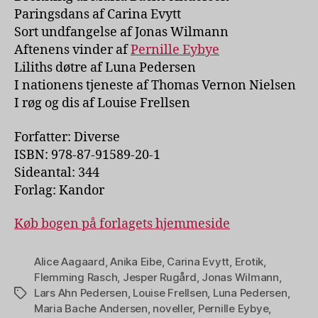
Paringsdans af Carina Evytt
Sort undfangelse af Jonas Wilmann
Aftenens vinder af
Pernille Eybye
Liliths døtre af Luna Pedersen
I nationens tjeneste af Thomas Vernon Nielsen
I røg og dis af Louise Frellsen
Forfatter: Diverse
ISBN: 978-87-91589-20-1
Sideantal: 344
Forlag: Kandor
Køb bogen på forlagets hjemmeside
Alice Aagaard
,
Anika Eibe
,
Carina Evytt
,
Erotik
,
Flemming Rasch
,
Jesper Rugård
,
Jonas Wilmann
,
Lars Ahn Pedersen
,
Louise Frellsen
,
Luna Pedersen
,
Tags
Maria Bache Andersen
,
noveller
,
Pernille Eybye
,