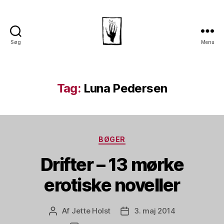
Søg
Menu
Dansk
Horror
Selskab
Tag:
Luna Pedersen
Kategorier
BØGER
Drifter – 13 mørke
erotiske noveller
Af
Jette Holst
3. maj 2014
Indlægsforfatter
Indlægsdato