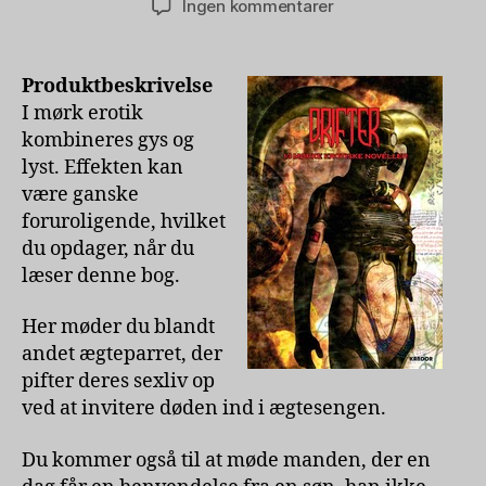
til
Ingen kommentarer
Drifter
–
13
Produktbeskrivelse
mørke
I mørk erotik
erotiske
kombineres gys og
noveller
lyst. Effekten kan
være ganske
foruroligende, hvilket
du opdager, når du
læser denne bog.
Her møder du blandt
andet ægteparret, der
pifter deres sexliv op
ved at invitere døden ind i ægtesengen.
Du kommer også til at møde manden, der en