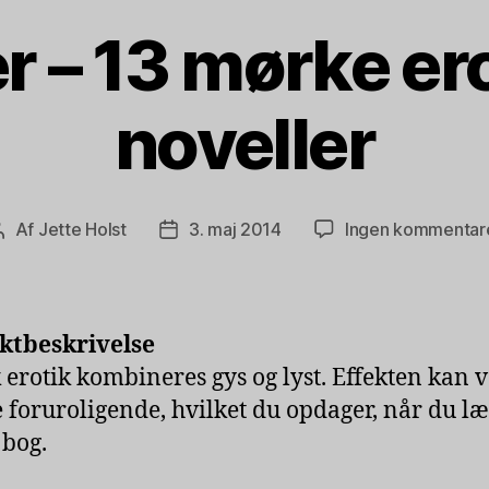
er – 13 mørke er
noveller
Af
Jette Holst
3. maj 2014
Ingen kommentar
Indlægsforfatter
Indlægsdato
ktbeskrivelse
 erotik kombineres gys og lyst. Effekten kan 
 foruroligende, hvilket du opdager, når du læ
bog.