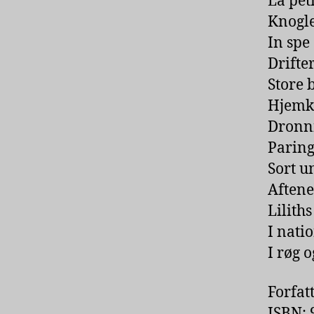
La pet
Knogle
In spe
Drifte
Store 
Hjemk
Dronn
Paring
Sort u
Aftene
Lilith
I nati
I røg o
Forfat
ISBN: 