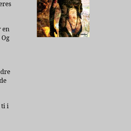
eres
r en
. Og
ldre
nde
ti i