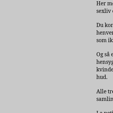
Her mø
sexliv
Du kom
henven
som ik
Og så 
hensyg
kvinde
hud.
Alle tr
samlin