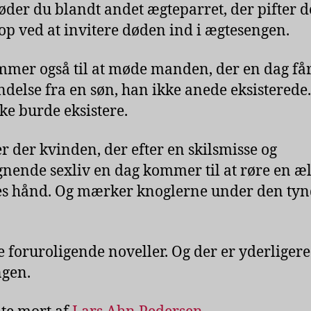
der du blandt andet ægteparret, der pifter d
 op ved at invitere døden ind i ægtesengen.
mer også til at møde manden, der en dag få
delse fra en søn, han ikke anede eksisterede
ke burde eksistere.
er der kvinden, der efter en skilsmisse og
nende sexliv en dag kommer til at røre en æ
s hånd. Og mærker knoglerne under den ty
e foruroligende noveller. Og der er yderligere 
gen.