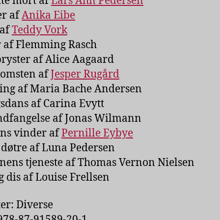
ite mort af
Lars Ahn Pedersen
r af
Anika Eibe
 af
Teddy Vork
r af Flemming Rasch
bryster af Alice Aagaard
omsten af
Jesper Rugård
ing af Maria Bache Andersen
sdans af Carina Evytt
ndfangelse af Jonas Wilmann
ns vinder af
Pernille Eybye
s døtre af Luna Pedersen
onens tjeneste af Thomas Vernon Nielsen
g dis af Louise Frellsen
ter: Diverse
978-87-91589-20-1