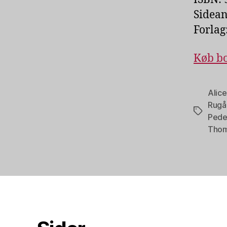
Sidean
Forlag
Køb bo
Alic
Rugå
Tags
Pede
Thom